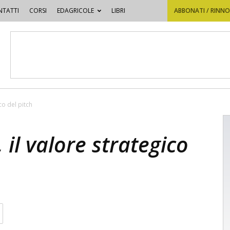
TATTI
CORSI
EDAGRICOLE
LIBRI
ABBONATI / RINN
co del pitch
 il valore strategico