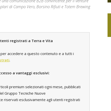
rve una comunicazione B2B convincente per il venture
semplari di Campo Vero, Borsino Rifiuti e Totem Brewing
enti registrati a Terra e Vita
per accedere a questo contenuto e a tutti i
strati
.
ccesso a vantaggi esclusivi:
rticoli premium selezionati ogni mese, pubblicati
i del Gruppo Tecniche Nuove
e riservati esclusivamente agli utenti registrati