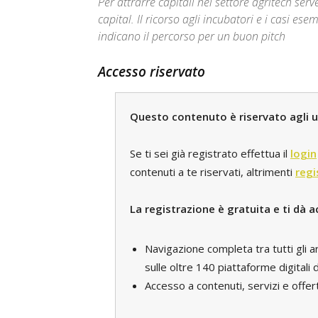
Per attrarre capitali nel settore agritech se
capital. Il ricorso agli incubatori e i casi e
indicano il percorso per un buon pitch
Accesso riservato
Questo contenuto è riservato agli ut
Se ti sei già registrato effettua il
login
contenuti a te riservati, altrimenti
regi
La registrazione è gratuita e ti dà a
Navigazione completa tra tutti gli a
sulle oltre 140 piattaforme digital
Accesso a contenuti, servizi e offert