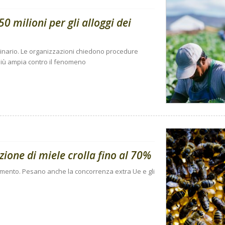
0 milioni per gli alloggi dei
dinario. Le organizzazioni chiedono procedure
a più ampia contro il fenomeno
ione di miele crolla fino al 70%
n aumento. Pesano anche la concorrenza extra Ue e gli