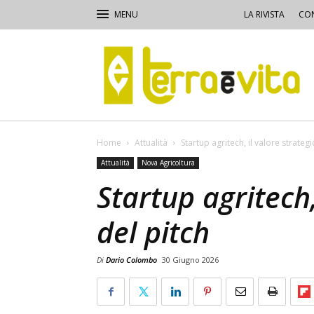
LA RIVISTA
CON
Terra
e
Vita
Home
Attualità
Startup agritech, il valore strategi
Attualità
Nova Agricoltura
Startup agritech,
del pitch
Di
Dario Colombo
30 Giugno 2026