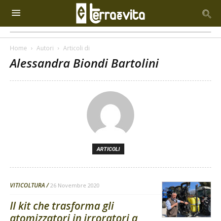
Home
Autori
Articoli di
Alessandra Biondi Bartolini
ARTICOLI
VITICOLTURA
26 Novembre 2020
Il kit che trasforma gli
atomizzatori in irroratori a