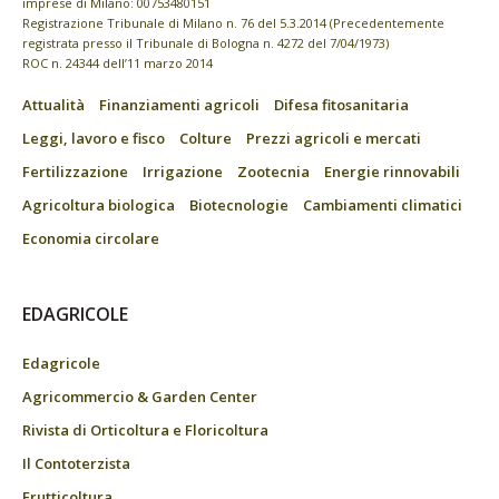
imprese di Milano: 00753480151
Registrazione Tribunale di Milano n. 76 del 5.3.2014 (Precedentemente
registrata presso il Tribunale di Bologna n. 4272 del 7/04/1973)
ROC n. 24344 dell’11 marzo 2014
Attualità
Finanziamenti agricoli
Difesa fitosanitaria
Leggi, lavoro e fisco
Colture
Prezzi agricoli e mercati
Fertilizzazione
Irrigazione
Zootecnia
Energie rinnovabili
Agricoltura biologica
Biotecnologie
Cambiamenti climatici
Economia circolare
EDAGRICOLE
Edagricole
Agricommercio & Garden Center
Rivista di Orticoltura e Floricoltura
Il Contoterzista
Frutticoltura