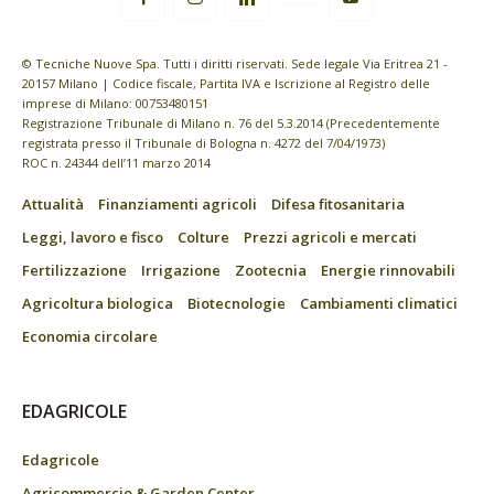
© Tecniche Nuove Spa. Tutti i diritti riservati. Sede legale Via Eritrea 21 -
20157 Milano | Codice fiscale, Partita IVA e Iscrizione al Registro delle
imprese di Milano: 00753480151
Registrazione Tribunale di Milano n. 76 del 5.3.2014 (Precedentemente
registrata presso il Tribunale di Bologna n. 4272 del 7/04/1973)
ROC n. 24344 dell’11 marzo 2014
Attualità
Finanziamenti agricoli
Difesa fitosanitaria
Leggi, lavoro e fisco
Colture
Prezzi agricoli e mercati
Fertilizzazione
Irrigazione
Zootecnia
Energie rinnovabili
Agricoltura biologica
Biotecnologie
Cambiamenti climatici
Economia circolare
EDAGRICOLE
Edagricole
Agricommercio & Garden Center