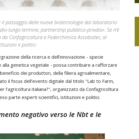
re il passaggio delle nuove biotecnologie dal laboratorio
dio-lungo termine, partnership pubblico-privato». Se n’è
o da Confagricoltura e Federchimica Assobiotec, al
ituzioni e politici
razione della ricerca e dell’innovazione - specie
te alla genetica vegetale - possa contribuire a rafforzare
 beneficio dei produttori, della filiera agroalimentare,
o il focus dell’evento digitale dal titolo "Lab to Farm,
r l'agricoltura italiana?", organizzato da Confagricoltura
 parte esperti scientifici, istituzioni e politici.
mento negativo verso le Nbt e le