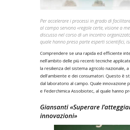
Per accelerare i processi in grado di facilita
al campo servono «regole certe, visione a me
discusso nel corso di un incontro organizzat
quale hanno preso parte esperti scientifici, ist
Comprendere se una rapida ed efficiente integ
nell’ambito delle più recenti tecniche applica
la resilienza del sistema agricolo nazionale, a
dell’ambiente e dei consumatori. Questo è stat
dal laboratorio al campo. Quale innovazione pe
e Federchimica Assobiotec, al quale hanno preso
Giansanti «Superare l’atteggia
innovazioni»