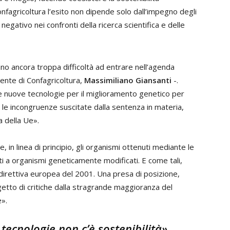
fagricoltura l’esito non dipende solo dall’impegno degli
egativo nei confronti della ricerca scientifica e delle
no ancora troppa difficoltà ad entrare nell’agenda
dente di Confagricoltura,
Massimiliano Giansanti
-.
le nuove tecnologie per il miglioramento genetico per
e le incongruenze suscitate dalla sentenza in materia,
a della Ue».
 in linea di principio, gli organismi ottenuti mediante le
i a organismi geneticamente modificati. E come tali,
va direttiva europea del 2001. Una presa di posizione,
ggetto di critiche dalla stragrande maggioranza del
e».
tecnologie non c’è sostenibilità»