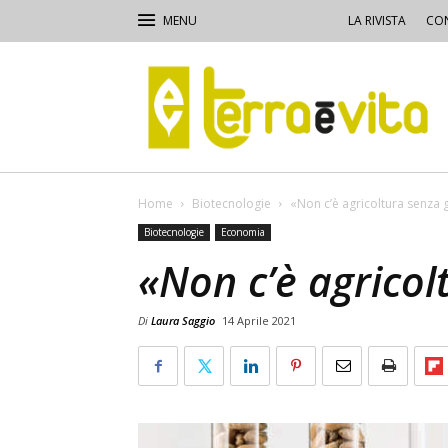
LA RIVISTA
CON
Terra
e
Vita
Home
Biotecnologie
«Non c’è agricoltura senza 
Biotecnologie
Economia
«Non c’è agricol
Di
Laura Saggio
14 Aprile 2021