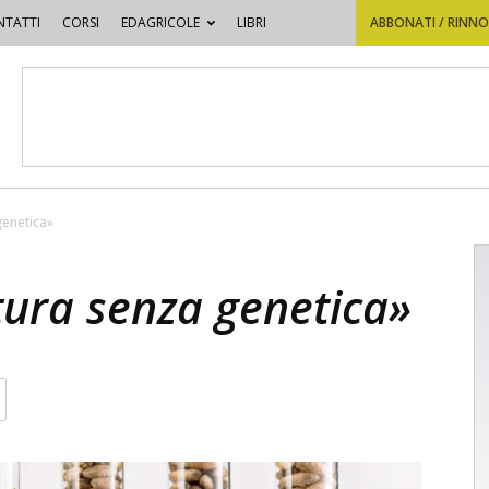
TATTI
CORSI
EDAGRICOLE
LIBRI
ABBONATI / RINN
genetica»
tura senza genetica»