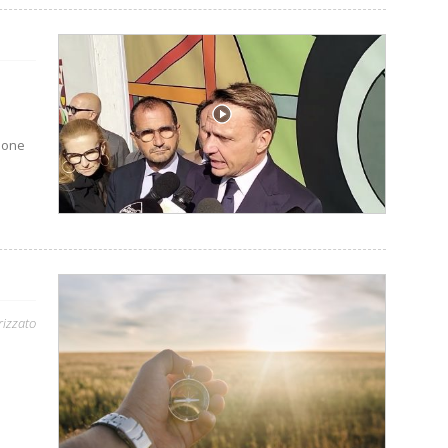
zione
rizzato