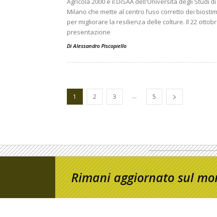
Agricola 2000 e il DiSAA dell'Università degli Studi di
Milano che mette al centro l’uso corretto dei biostim
per migliorare la resilienza delle colture. Il 22 ottobr
presentazione
Di
Alessandro Piscopiello
...
1
2
3
5
Rimani aggiornato sul mon