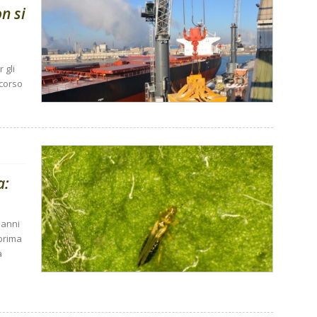
n si
 gli
 corso
a:
danni
 prima
a