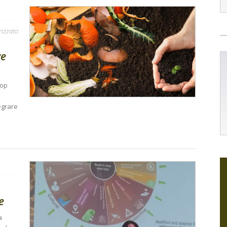
rizzato
ve
hop
egrare
e
a