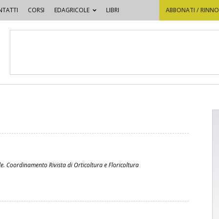
TATTI
CORSI
EDAGRICOLE
LIBRI
ABBONATI / RINN
le. Coordinamento Rivista di Orticoltura e Floricoltura