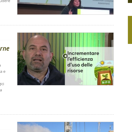
ludere
arne
a
ca e
ici
 a