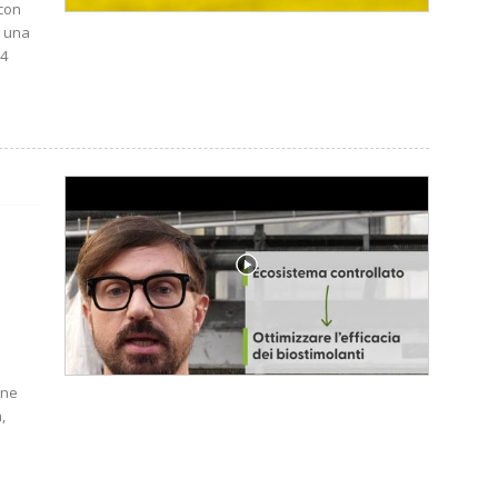
 con
r una
 4
a
rne
,