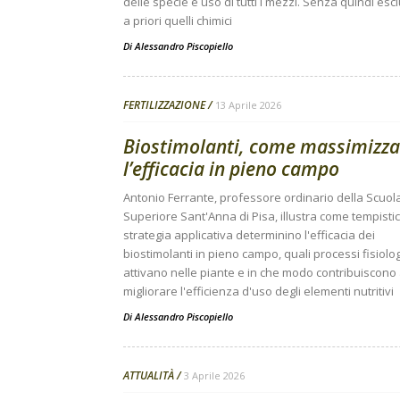
delle specie e uso di tutti i mezzi. Senza quindi esc
a priori quelli chimici
Di
Alessandro Piscopiello
FERTILIZZAZIONE
13 Aprile 2026
Biostimolanti, come massimizz
l’efficacia in pieno campo
Antonio Ferrante, professore ordinario della Scuol
Superiore Sant'Anna di Pisa, illustra come tempisti
strategia applicativa determinino l'efficacia dei
biostimolanti in pieno campo, quali processi fisiolog
attivano nelle piante e in che modo contribuiscono
migliorare l'efficienza d'uso degli elementi nutritivi
Di
Alessandro Piscopiello
ATTUALITÀ
3 Aprile 2026