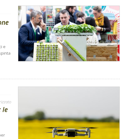
one
ci e
 spinta
rizzato
 le
per