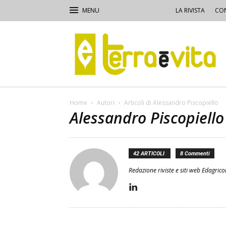
LA RIVISTA
CON
Terra
e
Vita
Home
Autori
Articoli di Alessandro Piscopiello
Alessandro Piscopiello
42 ARTICOLI
8 Commenti
Redazione riviste e siti web Edagrico