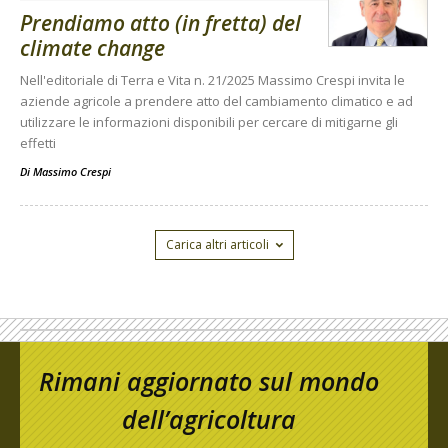
Prendiamo atto (in fretta) del
climate change
Nell'editoriale di Terra e Vita n. 21/2025 Massimo Crespi invita le
aziende agricole a prendere atto del cambiamento climatico e ad
utilizzare le informazioni disponibili per cercare di mitigarne gli
effetti
Di
Massimo Crespi
Carica altri articoli
Rimani aggiornato sul mondo
dell’agricoltura