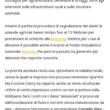
sostegno per agrumicoltura, seminativi e ortaggi, oltre agli
interventi sulle infrastrutture rurali e sulle strutture
aziendali.
Intanto è partita la procedura di segnalazione dei danni: le
aziende agricole hanno tempo fino al 15 febbraio per
presentare le richieste alla
Regione
, mentre per i casi di
alluvione è possibile anche il ricorso al Fondo mutualistico
nazionale
Agricat
, che però in passato ha generato più
delusioni che risposte concrete.
La priorità assoluta resta una: ripristinare la viabilità rurale,
senza la quale le imprese non possono nemmeno ripartire.
Ma il ciclone Harry ha riaperto anche un tema strutturale.
«Oltre al vento impetuoso contro cui non si poteva nulla,
dobbiamo fare i conti con i danni “annunciati” e provocati
dall’esondazione di fiumi e torrenti senza manutenzione da
anni - denuncia l’agronomo e agrumicoltore
Corrado Vigo
-