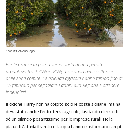
Foto di Corrado Vigo
Per le arance la prima stima parla di una perdita
produttiva tra il 30% e l’80%, a seconda delle colture e
delle zone colpite. Le aziende agricole hanno tempo fino al
15 febbraio per segnalare i danni alla Regione e ottenere
indennizzi
Il ciclone Harry non ha colpito solo le coste siciliane, ma ha
devastato anche l’entroterra agricolo, lasciando dietro di
sé un bilancio pesantissimo per le imprese rurali. Nella
piana di Catania il vento e l’acqua hanno trasformato campi