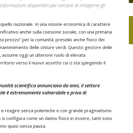
informazioni disponibili per cercare di mitigarne gli
 quello nazionale. In una visione economica di carattere
nificativo anche sulla coesione sociale, con una primaria
za prezzo” per la comunità: presidio anche fisico dei
i, mantenimento delle cinture verdi. Questo gestore delle
i, assume oggi un ulteriore ruolo di elevata
rritorio verso il nuovo assetto cui ci sta spingendo il
munità scientifica annunciava da anni, il settore
ale è estremamente vulnerabile e priva di
to e reagire senza polemiche e con grande pragmatismo
a si configura come un danno fisico in essere, tanti sono
uono quasi senza pausa.