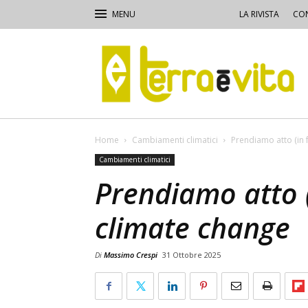
LA RIVISTA
CON
Terra
e
Vita
Home
Cambiamenti climatici
Prendiamo atto (in f
Cambiamenti climatici
Prendiamo atto (
climate change
Di
Massimo Crespi
31 Ottobre 2025