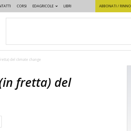
TATTI
CORSI
EDAGRICOLE
LIBRI
ABBONATI / RINN
retta) del climate change
in fretta) del