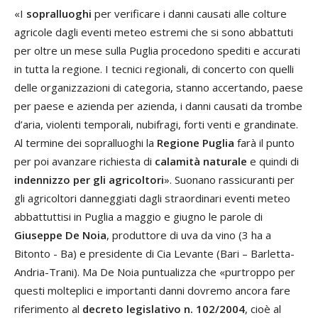
«I
sopralluoghi
per verificare i danni causati alle colture
agricole dagli eventi meteo estremi che si sono abbattuti
per oltre un mese sulla Puglia procedono spediti e accurati
in tutta la regione. I tecnici regionali, di concerto con quelli
delle organizzazioni di categoria, stanno accertando, paese
per paese e azienda per azienda, i danni causati da trombe
d’aria, violenti temporali, nubifragi, forti venti e grandinate.
Al termine dei sopralluoghi la
Regione Puglia
farà il punto
per poi avanzare richiesta di
calamità naturale
e quindi di
indennizzo per gli agricoltori
». Suonano rassicuranti per
gli agricoltori danneggiati dagli straordinari eventi meteo
abbattuttisi in Puglia a maggio e giugno le parole di
Giuseppe De Noia
, produttore di uva da vino (3 ha a
Bitonto - Ba) e presidente di Cia Levante (Bari – Barletta-
Andria-Trani). Ma De Noia puntualizza che «purtroppo per
questi molteplici e importanti danni dovremo ancora fare
riferimento al
decreto legislativo n. 102/2004
, cioè al