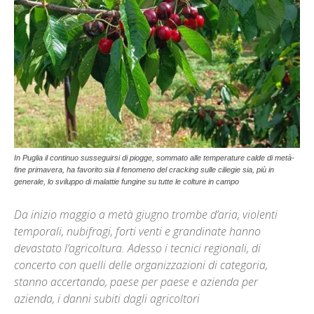
In Puglia il continuo susseguirsi di piogge, sommato alle temperature calde di metà-
fine primavera, ha favorito sia il fenomeno del cracking sulle ciliegie sia, più in
generale, lo sviluppo di malattie fungine su tutte le colture in campo
Da inizio maggio a metà giugno trombe d’aria, violenti
temporali, nubifragi, forti venti e grandinate hanno
devastato l’agricoltura. Adesso i tecnici regionali, di
concerto con quelli delle organizzazioni di categoria,
stanno accertando, paese per paese e azienda per
azienda, i danni subiti dagli agricoltori