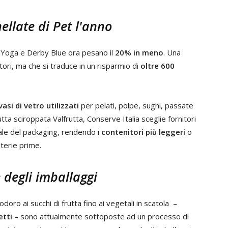
ellate di Pet l'anno
, Yoga e Derby Blue ora pesano il
20% in meno
. Una
ori, ma che si traduce in un risparmio di
oltre 600
asi di vetro utilizzati
per pelati, polpe, sughi, passate
tta sciroppata Valfrutta, Conserve Italia sceglie fornitori
ale del packaging, rendendo i
contenitori più leggeri
o
aterie prime.
 degli imballaggi
doro ai succhi di frutta fino ai vegetali in scatola –
etti
– sono attualmente sottoposte ad un processo di