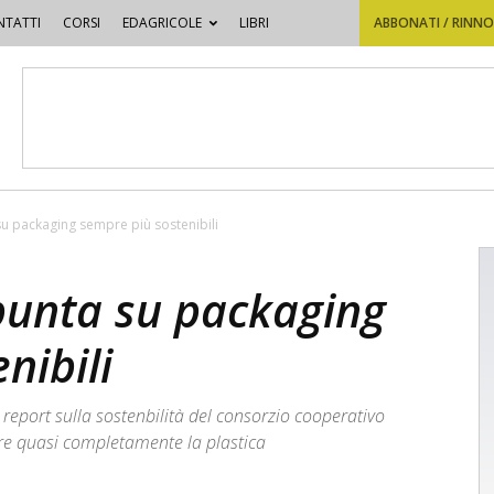
TATTI
CORSI
EDAGRICOLE
LIBRI
ABBONATI / RINN
su packaging sempre più sostenibili
 punta su packaging
nibili
 report sulla sostenbilità del consorzio cooperativo
ire quasi completamente la plastica