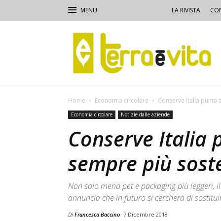
LA RIVISTA
CON
Terra
e
Vita
Home
Economia circolare
Conserve Italia punta 
Economia circolare
Notizie dalle aziende
Conserve Italia
sempre più soste
Non solo meno pet e packaging più leggeri, il
annuncia che in futuro si cercherà di sostitu
Di
Francesca Baccino
7 Dicembre 2018