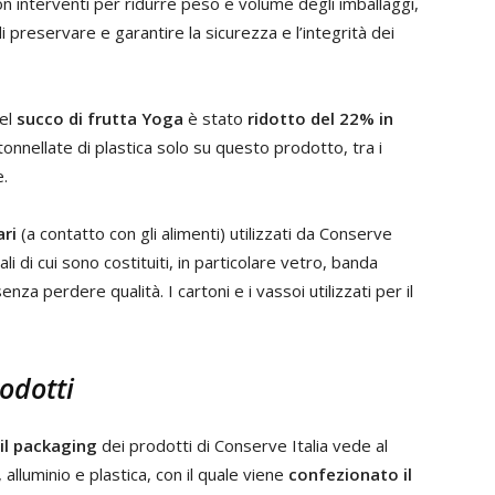
n interventi per ridurre peso e volume degli imballaggi,
preservare e garantire la sicurezza e l’integrità dei
del
succo di frutta Yoga
è stato
ridotto del 22% in
onnellate di plastica solo su questo prodotto, tra i
e.
ari
(a contatto con gli alimenti) utilizzati da Conserve
ali di cui sono costituiti, in particolare vetro, banda
senza perdere qualità. I cartoni e i vassoi utilizzati per il
rodotti
 il packaging
dei prodotti di Conserve Italia vede al
, alluminio e plastica, con il quale viene
confezionato il