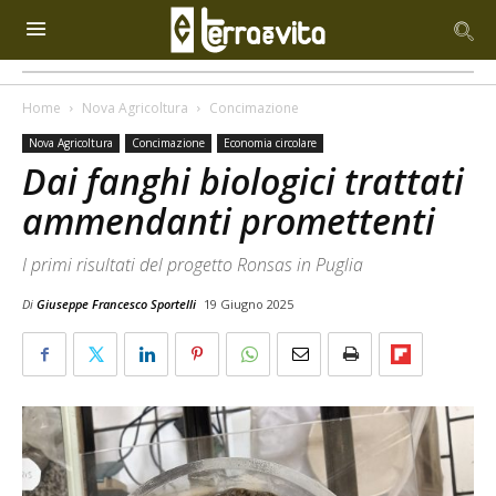
Home
Nova Agricoltura
Concimazione
Nova Agricoltura
Concimazione
Economia circolare
Dai fanghi biologici trattati
ammendanti promettenti
I primi risultati del progetto Ronsas in Puglia
Di
Giuseppe Francesco Sportelli
19 Giugno 2025