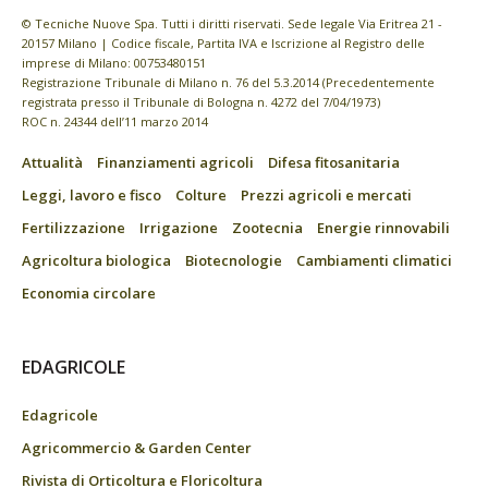
© Tecniche Nuove Spa. Tutti i diritti riservati. Sede legale Via Eritrea 21 -
20157 Milano | Codice fiscale, Partita IVA e Iscrizione al Registro delle
imprese di Milano: 00753480151
Registrazione Tribunale di Milano n. 76 del 5.3.2014 (Precedentemente
registrata presso il Tribunale di Bologna n. 4272 del 7/04/1973)
ROC n. 24344 dell’11 marzo 2014
Attualità
Finanziamenti agricoli
Difesa fitosanitaria
Leggi, lavoro e fisco
Colture
Prezzi agricoli e mercati
Fertilizzazione
Irrigazione
Zootecnia
Energie rinnovabili
Agricoltura biologica
Biotecnologie
Cambiamenti climatici
Economia circolare
EDAGRICOLE
Edagricole
Agricommercio & Garden Center
Rivista di Orticoltura e Floricoltura