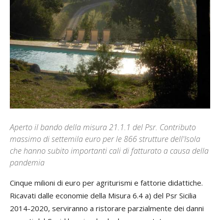
Aperto il bando della misura 21.1.1 del Psr. Contributo
massimo di settemila euro per le 866 strutture dell'Isola
che hanno subito importanti cali di fatturato a causa della
pandemia
Cinque milioni di euro per agriturismi e fattorie didattiche.
Ricavati dalle economie della Misura 6.4 a) del Psr Sicilia
2014-2020, serviranno a ristorare parzialmente dei danni