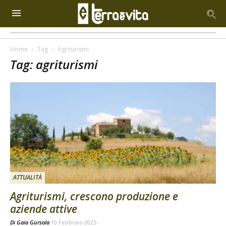
Home
Tag
Agriturismi
Tag: agriturismi
ATTUALITÀ
Agriturismi, crescono produzione e
aziende attive
Di
Gaia Gursola
10 Febbraio 2025