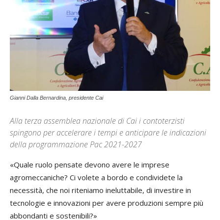
Gianni Dalla Bernardina, presidente Cai
Alla terza assemblea nazionale di Cai i contoterzisti
spingono per accelerare i tempi e anticipare le indicazioni
della programmazione Pac 2021-2027
«Quale ruolo pensate devono avere le imprese
agromeccaniche? Ci volete a bordo e condividete la
necessità, che noi riteniamo ineluttabile, di investire in
tecnologie e innovazioni per avere produzioni sempre più
abbondanti e sostenibili?»