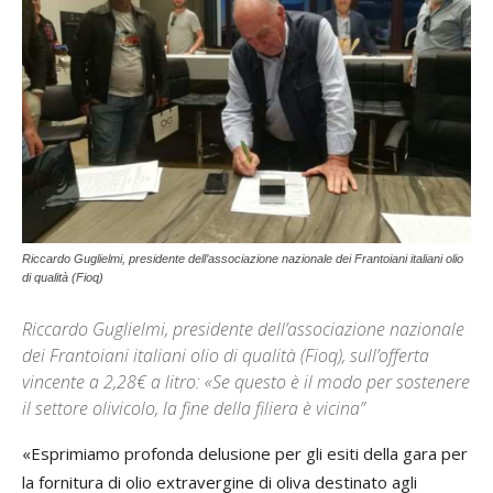
Riccardo Guglielmi, presidente dell’associazione nazionale dei Frantoiani italiani olio
di qualità (Fioq)
Riccardo Guglielmi, presidente dell’associazione nazionale
dei Frantoiani italiani olio di qualità (Fioq), sull’offerta
vincente a 2,28€ a litro: «Se questo è il modo per sostenere
il settore olivicolo, la fine della filiera è vicina”
«Esprimiamo profonda delusione per gli esiti della gara per
la fornitura di olio extravergine di oliva destinato agli