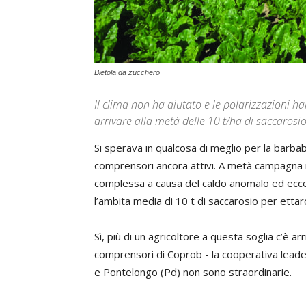
Bietola da zucchero
Il clima non ha aiutato e le polarizzazioni ha
arrivare alla metà delle 10 t/ha di saccarosi
Si sperava in qualcosa di meglio per la barbabi
comprensori ancora attivi. A metà campagna i 
complessa a causa del caldo anomalo ed ecc
l’ambita media di 10 t di saccarosio per ettar
Sì, più di un agricoltore a questa soglia c’è a
comprensori di Coprob - la cooperativa leade
e Pontelongo (Pd) non sono straordinarie.