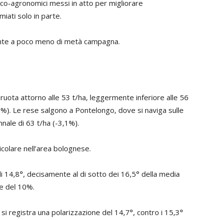
cnico-agronomici messi in atto per migliorare
iati solo in parte.
nte a poco meno di metà campagna.
 ruota attorno alle 53 t/ha, leggermente inferiore alle 56
,3%). Le rese salgono a Pontelongo, dove si naviga sulle
nale di 63 t/ha (-3,1%).
ticolare nell’area bolognese.
di 14,8°, decisamente al di sotto dei 16,5° della media
ne del 10%.
i registra una polarizzazione del 14,7°, contro i 15,3°