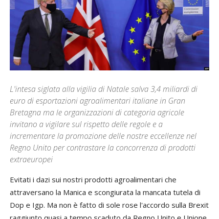
L'intesa siglata alla vigilia di Natale salva 3,4 miliardi di
euro di esportazioni agroalimentari italiane in Gran
Bretagna ma le organizzazioni di categoria agricole
invitano a vigilare sul rispetto delle regole e a
incrementare la promozione delle nostre eccellenze nel
Regno Unito per contrastare la concorrenza di prodotti
extraeuropei
Evitati i dazi sui nostri prodotti agroalimentari che
attraversano la Manica e scongiurata la mancata tutela di
Dop e Igp. Ma non è fatto di sole rose l'accordo sulla Brexit
raggiunto quasi a tempo scaduto da Regno Unito e Unione