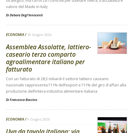
strategico, ma rafforza i controlli per tutelare filiera, tracciabilità e
valore del Made in Italy
Di
Debora Degl'Innocenti
ECONOMIA
18 Giugno 2026
Assemblea Assolatte, lattiero-
caseario terzo comparto
agroalimentare italiano per
fatturato
Con un fatturato di 28,5 miliardi il settore lattiero caseario
nazionale rappresenta l’11% dell’export e l’11% del giro d'affari alla
produzione dell’intera industria alimentare italiana
Di
Francesca Baccino
ECONOMIA
9 Giugno 2026
Uva da tavola italiana: via