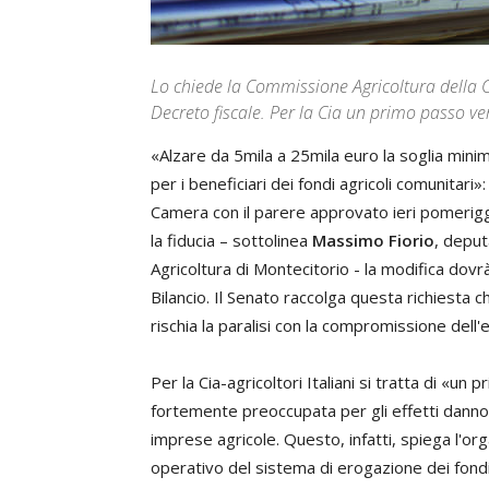
Lo chiede la Commissione Agricoltura della 
Decreto fiscale. Per la Cia un primo passo ve
«Alzare da 5mila a 25mila euro la soglia mini
per i beneficiari dei fondi agricoli comunitari
Camera con il parere approvato ieri pomeriggi
la fiducia – sottolinea
Massimo Fiorio
, depu
Agricoltura di Montecitorio - la modifica do
Bilancio. Il Senato raccolga questa richiesta
rischia la paralisi con la compromissione dell'
Per la Cia-agricoltori Italiani si tratta di «u
fortemente preoccupata per gli effetti dann
imprese agricole. Questo, infatti, spiega l'or
operativo del sistema di erogazione dei fondi