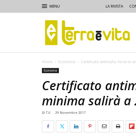
LA RIVISTA
CON
Terra
e
Vita
Home
Economia
Certificato antimafia, forse la s
Economia
Certificato antim
minima salirà a
Di T.V.
-
29 Novembre 2017