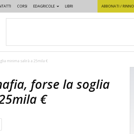
TATTI
CORSI
EDAGRICOLE
LIBRI
ABBONATI / RINN
oglia minima salirà a 25mila €
afia, forse la soglia
 25mila €