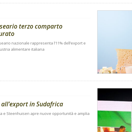
aseario terzo comparto
turato
 caseario nazionale rappresenta l’11% dell’export e
dustria alimentare italiana
 all’export in Sudafrica
gida e Steenhuisen apre nuove opportunità e amplia