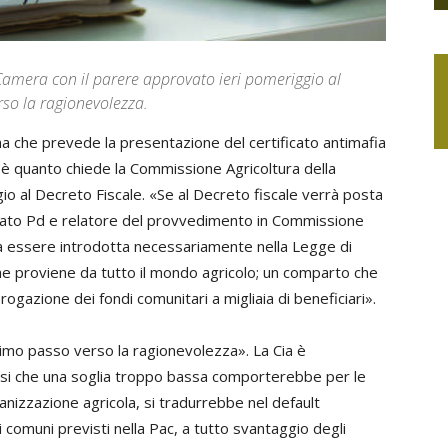
Camera con il parere approvato ieri pomeriggio al
rso la ragionevolezza.
ma che prevede la presentazione del certificato antimafia
»: è quanto chiede la Commissione Agricoltura della
o al Decreto Fiscale. «Se al Decreto fiscale verrà posta
tato Pd e relatore del provvedimento in Commissione
vrà essere introdotta necessariamente nella Legge di
 che proviene da tutto il mondo agricolo; un comparto che
erogazione dei fondi comunitari a migliaia di beneficiari».
n primo passo verso la ragionevolezza». La Cia è
osi che una soglia troppo bassa comporterebbe per le
ganizzazione agricola, si tradurrebbe nel default
 comuni previsti nella Pac, a tutto svantaggio degli