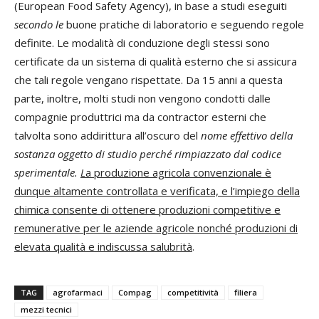
(European Food Safety Agency), in base a studi eseguiti
secondo le
buone pratiche di laboratorio e seguendo regole
definite. Le modalità di conduzione degli stessi sono
certificate da un sistema di qualità esterno che si assicura
che tali regole vengano rispettate. Da 15 anni a questa
parte, inoltre, molti studi non vengono condotti dalle
compagnie produttrici ma da contractor esterni che
talvolta sono addirittura all’oscuro del
nome effettivo della
sostanza oggetto di studio perché rimpiazzato dal codice
sperimentale.
L
a produzione agricola convenzionale è
dunque altamente controllata e verificata, e l’impiego della
chimica consente di ottenere produzioni competitive e
remunerative per le aziende agricole nonché produzioni di
elevata qualità e indiscussa salubrità
.
TAG
agrofarmaci
Compag
competitività
filiera
mezzi tecnici