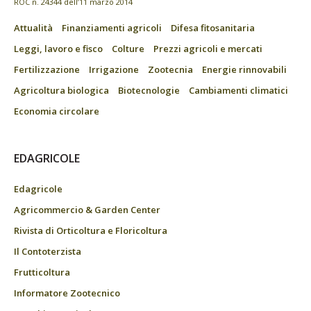
ROC n. 24344 dell’11 marzo 2014
Attualità
Finanziamenti agricoli
Difesa fitosanitaria
Leggi, lavoro e fisco
Colture
Prezzi agricoli e mercati
Fertilizzazione
Irrigazione
Zootecnia
Energie rinnovabili
Agricoltura biologica
Biotecnologie
Cambiamenti climatici
Economia circolare
EDAGRICOLE
Edagricole
Agricommercio & Garden Center
Rivista di Orticoltura e Floricoltura
Il Contoterzista
Frutticoltura
Informatore Zootecnico