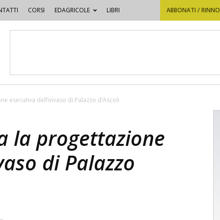
TATTI
CORSI
EDAGRICOLE
LIBRI
ABBONATI / RINN
one esecutiva dell’invaso di Palazzo d’Ascoli
ta la progettazione
nvaso di Palazzo