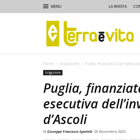
LA RIVISTA
CON
Terra
e
Vita
Home
Irrigazione
Puglia, finanziata la progettazi
Irrigazione
Puglia, finanzia
esecutiva dell’i
d’Ascoli
Di
Giuseppe Francesco Sportelli
20 Novembre 2025