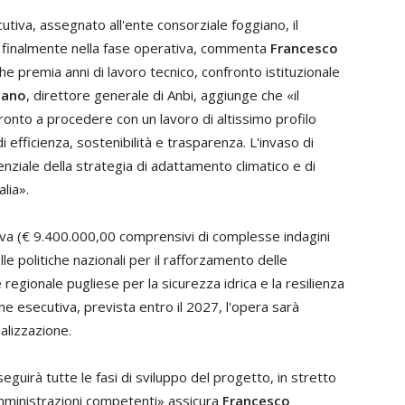
tiva, assegnato all'ente consorziale foggiano, il
ra finalmente nella fase operativa, commenta
Francesco
che premia anni di lavoro tecnico, confronto istituzionale
gano
, direttore generale di Anbi, aggiunge che «il
ronto a procedere con un lavoro di altissimo profilo
di efficienza, sostenibilità e trasparenza. L'invaso di
nziale della strategia di adattamento climatico e di
alia».
iva (€ 9.400.000,00 comprensivi di complesse indagini
le politiche nazionali per il rafforzamento delle
regionale pugliese per la sicurezza idrica e la resilienza
ne esecutiva, prevista entro il 2027, l'opera sarà
alizzazione.
seguirà tutte le fasi di sviluppo del progetto, in stretto
amministrazioni competenti» assicura
Francesco