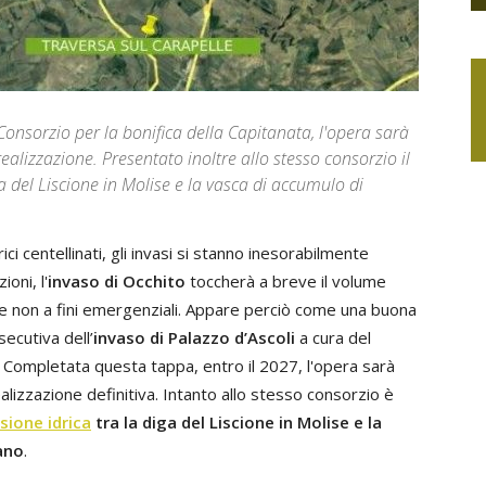
onsorzio per la bonifica della Capitanata, l'opera sarà
ealizzazione. Presentato inoltre allo stesso consorzio il
a del Liscione in Molise e la vasca di accumulo di
drici centellinati, gli invasi si stanno inesorabilmente
oni, l'
invaso di Occhito
toccherà a breve il volume
e non a fini emergenziali. Appare perciò come una buona
secutiva dell’
invaso di Palazzo d’Ascoli
a cura del
. Completata questa tappa, entro il 2027, l'opera sarà
ealizzazione definitiva. Intanto allo stesso consorzio è
sione idrica
tra la diga del Liscione in Molise e la
ano
.