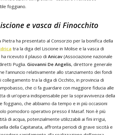
tile foggiano.
iscione e vasca di Finocchito
a Pietra ha presentato al Consorzio per la bonifica della
idrica
tra la diga del Liscione in Molise e la vasca di
 ha ricevuto il plauso di
Anicav
(Associazione nazionale
iretti Puglia.
Giovanni De Angelis
, direttore generale
ne l’annuncio relativamente allo stanziamento dei fondi
i collegamento tra la diga di Occhito, in provincia di
 Campobasso, che ci fa guardare con maggiore fiducia alle
ta di un’opera indispensabile per la sopravvivenza della
le foggiano, che abbiamo da tempo e in più occasioni
Tavolo pomodoro operativo presso il Masaf. Non è più
 di acqua, potenzialmente utilizzabili ai fini irrigui,
ella della Capitanata, affronta periodi di grave siccità e
procedere rapidamente alla realizzazione dell’opera,