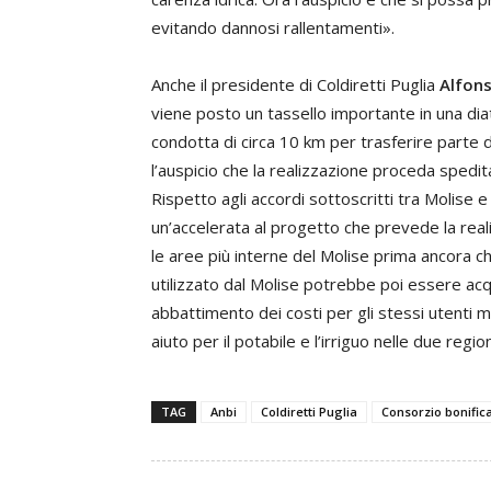
evitando dannosi rallentamenti».
Anche il presidente di Coldiretti Puglia
Alfons
viene posto un tassello importante in una diat
condotta di circa 10 km per trasferire parte de
l’auspicio che la realizzazione proceda spedit
Rispetto agli accordi sottoscritti tra Molise 
un’accelerata al progetto che prevede la real
le aree più interne del Molise prima ancora che
utilizzato dal Molise potrebbe poi essere acq
abbattimento dei costi per gli stessi utenti mo
aiuto per il potabile e l’irriguo nelle due region
TAG
Anbi
Coldiretti Puglia
Consorzio bonific