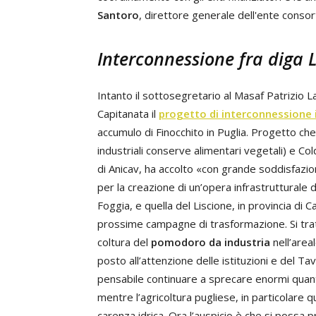
Santoro
, direttore generale dell'ente consor
Interconnessione fra diga L
Intanto il sottosegretario al Masaf Patrizio L
Capitanata il
progetto di interconnessione 
accumulo di Finocchito in Puglia. Progetto che
industriali conserve alimentari vegetali) e Cold
di Anicav, ha accolto «con grande soddisfazio
per la creazione di un’opera infrastrutturale d
Foggia, e quella del Liscione, in provincia di
prossime campagne di trasformazione. Si trat
coltura del
pomodoro da industria
nell’area
posto all’attenzione delle istituzioni e del 
pensabile continuare a sprecare enormi quantità
mentre l’agricoltura pugliese, in particolare qu
carenza idrica. Ora l’auspicio è che si possa 