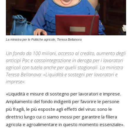
La ministra per le Politiche agricole, Teresa Bellanova
Un fondo da 100 milioni, accesso al credito, aumento degli
anticipi Pac e cassaintegrazione in deroga per i lavoratori
agricoli con tutela anche per quelli stagionali. La ministra
Teresa Bellanova: «Liquidità e sostegni per lavoratori e
imprese».
«Liquidità e misure di sostegno per lavoratori e imprese.
Ampliamento del fondo indigenti per favorire le persone
più fragili, le più esposte agli effetti del virus: sono le
direttrici lungo cui ci siamo mossi per garantire la filiera
agricola e agroalimentare in questo momento essenziale».