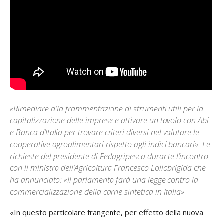
«Rimediare alla frammentazione di strumenti utili per la
capitalizzazione delle imprese e attivare un tavolo con Abi
e Banca d’Italia per trovare criteri diversi nel valutare le
cooperative agroalimentari rispetto agli indici bancari». Le
richieste del presidente di Fedagripesca durante l’incontro
con il ministro dell’Agricoltura Francesco Lollobrigida che
ha annunciato: «Il parlamento farà una legge contro la
commercializzazione della carne sintetica in Italia»
«In questo particolare frangente, per effetto della nuova