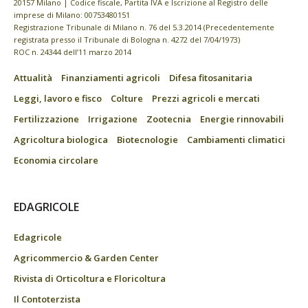
20157 Milano | Codice fiscale, Partita IVA e Iscrizione al Registro delle
imprese di Milano: 00753480151
Registrazione Tribunale di Milano n. 76 del 5.3.2014 (Precedentemente
registrata presso il Tribunale di Bologna n. 4272 del 7/04/1973)
ROC n. 24344 dell’11 marzo 2014
Attualità
Finanziamenti agricoli
Difesa fitosanitaria
Leggi, lavoro e fisco
Colture
Prezzi agricoli e mercati
Fertilizzazione
Irrigazione
Zootecnia
Energie rinnovabili
Agricoltura biologica
Biotecnologie
Cambiamenti climatici
Economia circolare
EDAGRICOLE
Edagricole
Agricommercio & Garden Center
Rivista di Orticoltura e Floricoltura
Il Contoterzista