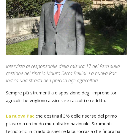
Intervista al responsabile della misura 17 del Psrn sulla
gestione del rischio Mauro Serra Bellini. La nuova Pac
indica una strada ben precisa agli agricoltori
Sempre più strumenti a disposizione degli imprenditori
agricoli che vogliono assicurare raccolti e reddito.
La nuova Pac
che destina il 3% delle risorse del primo
pilastro a un fondo mutualistico nazionale. Strumenti
tecnologici in grado di snellire la burocrazia che finora ha