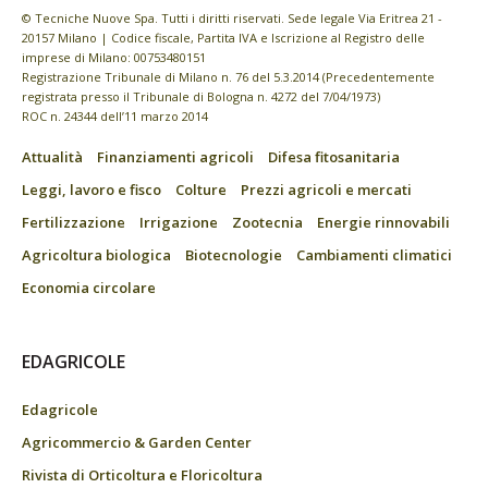
© Tecniche Nuove Spa. Tutti i diritti riservati. Sede legale Via Eritrea 21 -
20157 Milano | Codice fiscale, Partita IVA e Iscrizione al Registro delle
imprese di Milano: 00753480151
Registrazione Tribunale di Milano n. 76 del 5.3.2014 (Precedentemente
registrata presso il Tribunale di Bologna n. 4272 del 7/04/1973)
ROC n. 24344 dell’11 marzo 2014
Attualità
Finanziamenti agricoli
Difesa fitosanitaria
Leggi, lavoro e fisco
Colture
Prezzi agricoli e mercati
Fertilizzazione
Irrigazione
Zootecnia
Energie rinnovabili
Agricoltura biologica
Biotecnologie
Cambiamenti climatici
Economia circolare
EDAGRICOLE
Edagricole
Agricommercio & Garden Center
Rivista di Orticoltura e Floricoltura