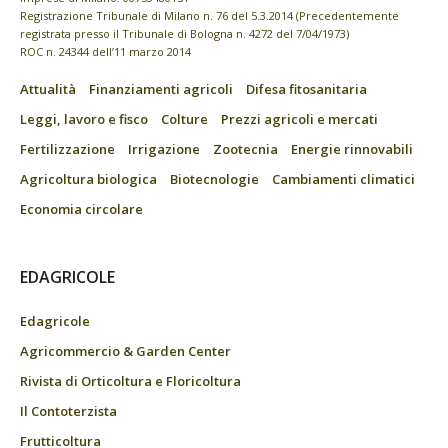
Registrazione Tribunale di Milano n. 76 del 5.3.2014 (Precedentemente
registrata presso il Tribunale di Bologna n. 4272 del 7/04/1973)
ROC n. 24344 dell’11 marzo 2014
Attualità
Finanziamenti agricoli
Difesa fitosanitaria
Leggi, lavoro e fisco
Colture
Prezzi agricoli e mercati
Fertilizzazione
Irrigazione
Zootecnia
Energie rinnovabili
Agricoltura biologica
Biotecnologie
Cambiamenti climatici
Economia circolare
EDAGRICOLE
Edagricole
Agricommercio & Garden Center
Rivista di Orticoltura e Floricoltura
Il Contoterzista
Frutticoltura