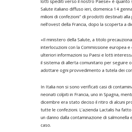
lotti spediti verso il nostro Paese» è quanto
Salute italiano diffuso ieri, domenica 14 genna
milioni di confezioni" di prodotti destinati all
nell'ovest della Francia, dopo la scoperta a di
«Il ministero della Salute, a titolo precauzio
interlocuzioni con la Commissione europea e d
ulteriori informazioni su Paesi e lotti intere
il sistema di allerta comunitario per seguire
adottare ogni provvedimento a tutela dei co
In Italia non si sono verificati casi di contami
neonati colpiti in Francia, uno in Spagna, men
dicembre era stato deciso il ritiro di alcuni 
tutte le confezioni. L’azienda Lactalis ha fatt
un danno dalla contaminazione di salmonella 
caso.