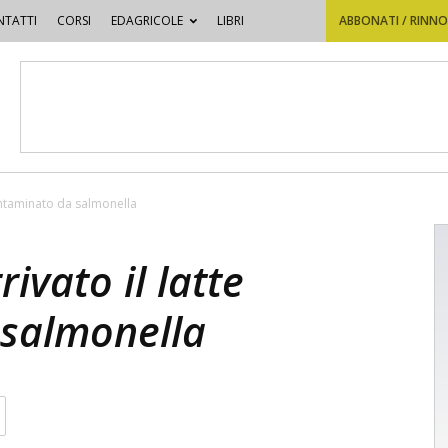
TATTI
CORSI
EDAGRICOLE
LIBRI
ABBONATI / RINN
 contaminato da salmonella
rivato il latte
salmonella