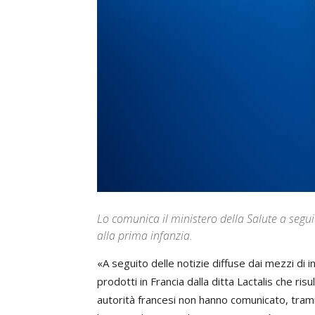
Lo comunica il ministero della Salute a seguit
alla prima infanzia.
«A seguito delle notizie diffuse dai mezzi di in
prodotti in Francia dalla ditta Lactalis che ri
autorità francesi non hanno comunicato, tramit