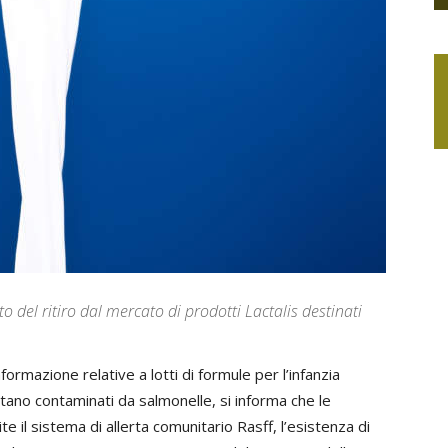
o del ritiro dal mercato di prodotti Lactalis destinati
formazione relative a lotti di formule per l’infanzia
sultano contaminati da salmonelle, si informa che le
e il sistema di allerta comunitario Rasff, l’esistenza di