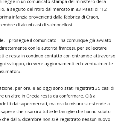
 si legge in un comunicato stampa del ministero della
io, a seguito del ritiro dal mercato in 83 Paesi di "12
a prima infanzia provenienti dalla fabbrica di Craon,
cembre di alcuni casi di salmonellosi.
nale, - prosegue il comunicato - ha comunque già avviato
irettamente con le autorità francesi, per sollecitare
ssati e resta in continuo contatto con entrambe attraverso
 ogni sviluppo, ricevere aggiornamenti ed eventualmente
nsumator».
nazione, per ora, e ad oggi sono stati registrati 35 casi di
tre un altro in Grecia resta da confermare. Già a
prodotti dai supermercati, ma ora la misura si estende a
o sapere che risarcirà tutte le famiglie che hanno subito
e che dall'8 dicembre non si è registrato nessun nuovo