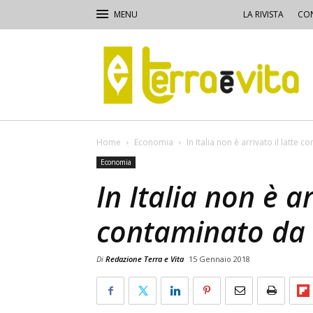
LA RIVISTA
CON
Terra
e
Vita
Home
Economia
In Italia non è arrivato il latte
Economia
In Italia non è ar
contaminato da 
Di
Redazione Terra e Vita
15 Gennaio 2018