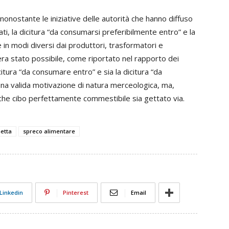
 nonostante le iniziative delle autorità che hanno diffuso
ati, la dicitura “da consumarsi preferibilmente entro” e la
 in modi diversi dai produttori, trasformatori e
i era stato possibile, come riportato nel rapporto dei
icitura “da consumare entro” e sia la dicitura “da
na valida motivazione di natura merceologica, ma,
 che cibo perfettamente commestibile sia gettato via.
hetta
spreco alimentare
Linkedin
Pinterest
Email