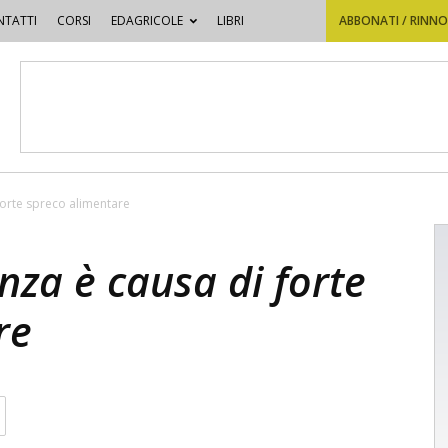
TATTI
CORSI
EDAGRICOLE
LIBRI
ABBONATI / RINN
forte spreco alimentare
nza è causa di forte
re