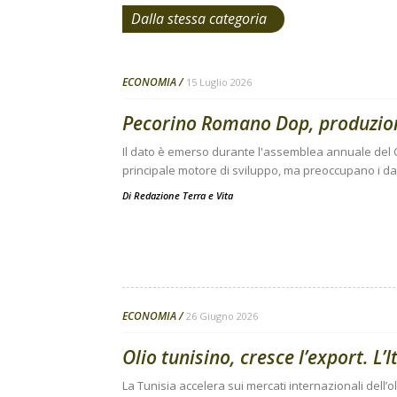
Dalla stessa categoria
ECONOMIA
15 Luglio 2026
Pecorino Romano Dop, produzione 
Il dato è emerso durante l'assemblea annuale del C
principale motore di sviluppo, ma preoccupano i da
Di
Redazione Terra e Vita
ECONOMIA
26 Giugno 2026
Olio tunisino, cresce l’export. L’I
La Tunisia accelera sui mercati internazionali dell’o