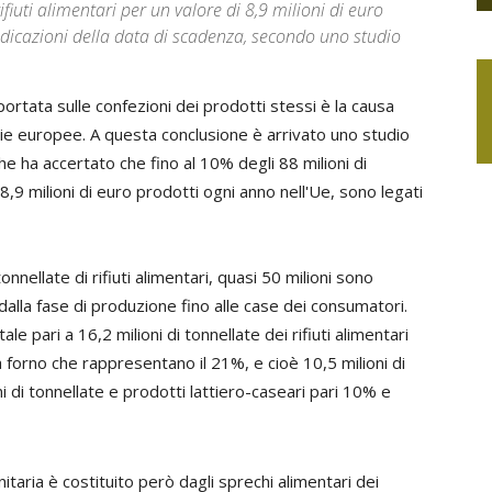
ifiuti alimentari per un valore di 8,9 milioni di euro
indicazioni della data di scadenza, secondo uno studio
portata sulle confezioni dei prodotti stessi è la causa
lie europee. A questa conclusione è arrivato uno studio
ha accertato che fino al 10% degli 88 milioni di
i 8,9 milioni di euro prodotti ogni anno nell'Ue, sono legati
onnellate di rifiuti alimentari, quasi 50 milioni sono
 dalla fase di produzione fino alle case dei consumatori.
e pari a 16,2 milioni di tonnellate dei rifiuti alimentari
a forno che rappresentano il 21%, e cioè 10,5 milioni di
i di tonnellate e prodotti lattiero-caseari pari 10% e
itaria è costituito però dagli sprechi alimentari dei