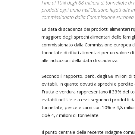
Fino al 10% degli 88 milioni di tonnellate di r
prodotti ogni anno nell'Ue, sono legati alle 
commissionato dalla Commissione europea.
La data di scadenza dei prodotti alimentari ri
maggiore degli sprechi alimentari delle famig
commissionato dalla Commissione europea che 
tonnellate di rifiuti alimentari per un valore d
alle indicazioni della data di scadenza.
Secondo il rapporto, però, degli 88 milioni di t
evitabili, in quanto dovuti a sprechi e perdite
Frutta e verdura rappresentano il 33% del total
evitabili nell'Ue e a essi seguono i prodotti d
tonnellate, pesce e carni con 10% e 4,8 milion
cioè 4,7 milioni di tonnellate.
Il punto centrale della recente indagine comun