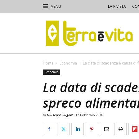
LA RIVISTA
CON
Terra
e
Vita
Home
Economia
La data di scadenza è causa di 
Economia
La data di scade
spreco alimenta
Di
Giuseppe Fugaro
12 Febbraio 2018