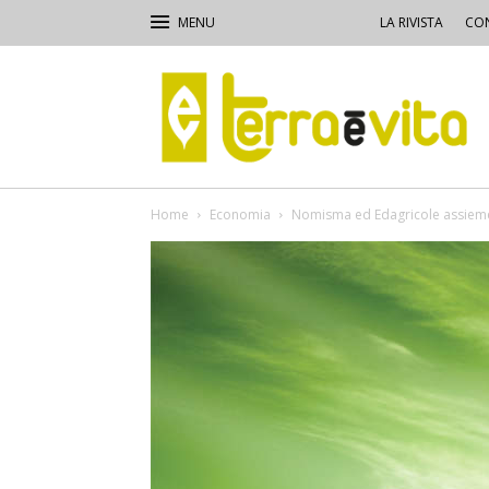
LA RIVISTA
CON
Terra
e
Vita
Home
Economia
Nomisma ed Edagricole assiem