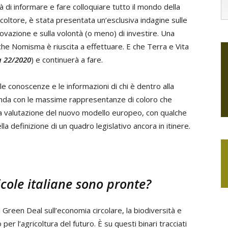
tà di informare e fare colloquiare tutto il mondo della
ricoltore, è stata presentata un’esclusiva indagine sulle
nnovazione e sulla volontà (o meno) di investire. Una
 che Nomisma è riuscita a effettuare. E che Terra e Vita
a 22/2020
) e continuerà a fare.
le conoscenze e le informazioni di chi è dentro alla
onda con le massime rappresentanze di coloro che
ma valutazione del nuovo modello europeo, con qualche
a definizione di un quadro legislativo ancora in itinere.
cole italiane sono pronte?
reen Deal sull’economia circolare, la biodiversità e
er l’agricoltura del futuro. È su questi binari tracciati