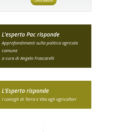
Cerca adesso
L'esperto Pac risponde
Approfondimenti sulla politica agricola
comune
a cura di Angelo Frascarelli
L'Esperto risponde
I consigli di Terra e Vita agli agricoltori