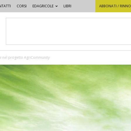
TATTI
CORSI
EDAGRICOLE
LIBRI
ABBONATI / RINN
e nel progetto AgriCommunity