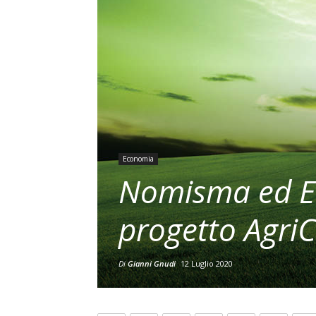
Economia
Nomisma ed Ed
progetto Agr
Di
Gianni Gnudi
12 Luglio 2020