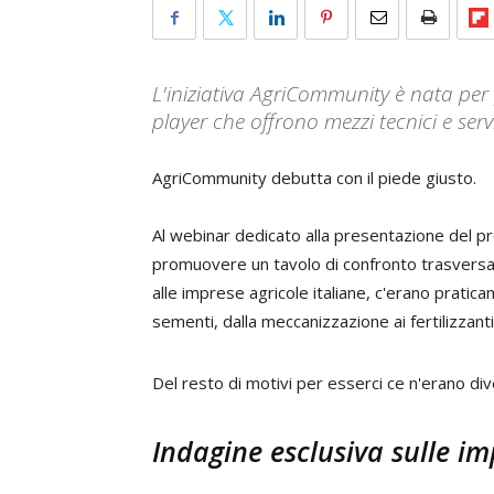
L'iniziativa AgriCommunity è nata per 
player che offrono mezzi tecnici e serv
AgriCommunity debutta con il piede giusto.
Al webinar dedicato alla presentazione del 
promuovere un tavolo di confronto trasversale
alle imprese agricole italiane, c'erano pratic
sementi, dalla meccanizzazione ai fertilizzanti,
Del resto di motivi per esserci ce n'erano div
Indagine esclusiva sulle i