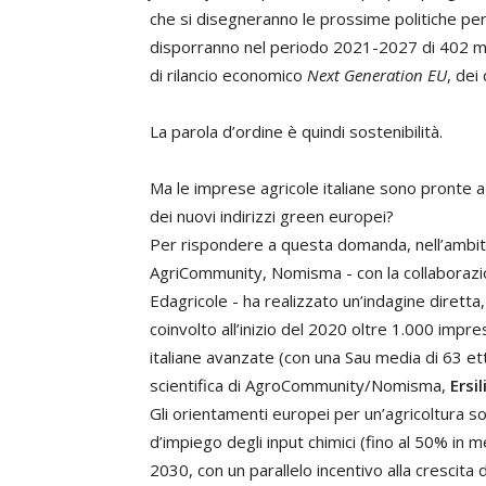
che si disegneranno le prossime politiche per i
disporranno nel periodo 2021-2027 di 402 mil
di rilancio economico
Next Generation EU
, dei
La parola d’ordine è quindi sostenibilità.
Ma le imprese agricole italiane sono pronte a 
dei nuovi indirizzi green europei?
Per rispondere a questa domanda, nell’ambito 
AgriCommunity, Nomisma - con la collaborazi
Edagricole - ha realizzato un’indagine diretta
coinvolto all’inizio del 2020 oltre 1.000 impre
italiane avanzate (con una Sau media di 63 ett
scientifica di AgroCommunity/Nomisma,
Ersil
Gli orientamenti europei per un’agricoltura sos
d’impiego degli input chimici (fino al 50% in me
2030, con un parallelo incentivo alla crescita