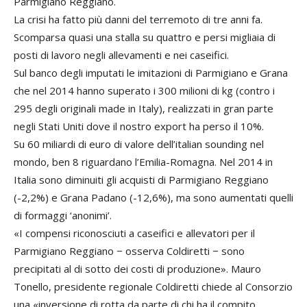
Parmigiano Reggiano.
La crisi ha fatto più danni del terremoto di tre anni fa.
Scomparsa quasi una stalla su quattro e persi migliaia di
posti di lavoro negli allevamenti e nei caseifici.
Sul banco degli imputati le imitazioni di Parmigiano e Grana
che nel 2014 hanno superato i 300 milioni di kg (contro i
295 degli originali made in Italy), realizzati in gran parte
negli Stati Uniti dove il nostro export ha perso il 10%.
Su 60 miliardi di euro di valore dell’italian sounding nel
mondo, ben 8 riguardano l’Emilia-Romagna. Nel 2014 in
Italia sono diminuiti gli acquisti di Parmigiano Reggiano
(-2,2%) e Grana Padano (-12,6%), ma sono aumentati quelli
di formaggi ‘anonimi’.
«I compensi riconosciuti a caseifici e allevatori per il
Parmigiano Reggiano − osserva Coldiretti − sono
precipitati al di sotto dei costi di produzione». Mauro
Tonello, presidente regionale Coldiretti chiede al Consorzio
una «inversione di rotta da parte di chi ha il compito