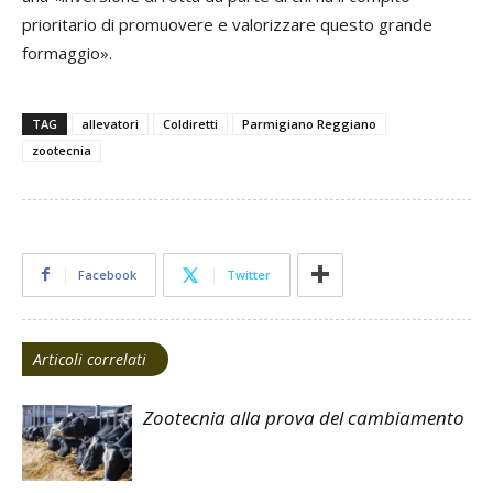
prioritario di promuovere e valorizzare questo grande
formaggio».
TAG
allevatori
Coldiretti
Parmigiano Reggiano
zootecnia
Facebook
Twitter
Articoli correlati
Zootecnia alla prova del cambiamento