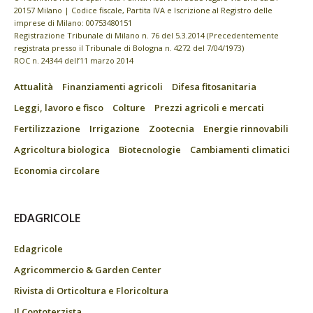
20157 Milano | Codice fiscale, Partita IVA e Iscrizione al Registro delle
imprese di Milano: 00753480151
Registrazione Tribunale di Milano n. 76 del 5.3.2014 (Precedentemente
registrata presso il Tribunale di Bologna n. 4272 del 7/04/1973)
ROC n. 24344 dell’11 marzo 2014
Attualità
Finanziamenti agricoli
Difesa fitosanitaria
Leggi, lavoro e fisco
Colture
Prezzi agricoli e mercati
Fertilizzazione
Irrigazione
Zootecnia
Energie rinnovabili
Agricoltura biologica
Biotecnologie
Cambiamenti climatici
Economia circolare
EDAGRICOLE
Edagricole
Agricommercio & Garden Center
Rivista di Orticoltura e Floricoltura
Il Contoterzista