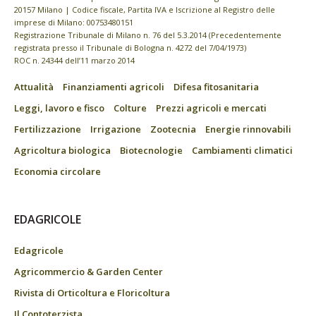
20157 Milano | Codice fiscale, Partita IVA e Iscrizione al Registro delle
imprese di Milano: 00753480151
Registrazione Tribunale di Milano n. 76 del 5.3.2014 (Precedentemente
registrata presso il Tribunale di Bologna n. 4272 del 7/04/1973)
ROC n. 24344 dell’11 marzo 2014
Attualità
Finanziamenti agricoli
Difesa fitosanitaria
Leggi, lavoro e fisco
Colture
Prezzi agricoli e mercati
Fertilizzazione
Irrigazione
Zootecnia
Energie rinnovabili
Agricoltura biologica
Biotecnologie
Cambiamenti climatici
Economia circolare
EDAGRICOLE
Edagricole
Agricommercio & Garden Center
Rivista di Orticoltura e Floricoltura
Il Contoterzista