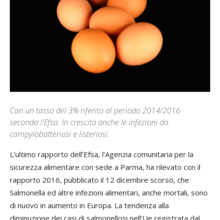
Con un tasso del 3% riferito al periodo 2014/2016
secondo l'Efsa. In crescita anche le infezioni da
campylobatteriosi e listeriosi.
L’ultimo rapporto dell’Efsa, l’Agenzia comunitaria per la
sicurezza alimentare con sede a Parma, ha rilevato con il
rapporto 2016, pubblicato il 12 dicembre scorso, che
Salmonella ed altre infezioni alimentari, anche mortali, sono
di nuovo in aumento in Europa. La tendenza alla
diminuzione dei casi di salmonellosi nell’Ue registrata dal