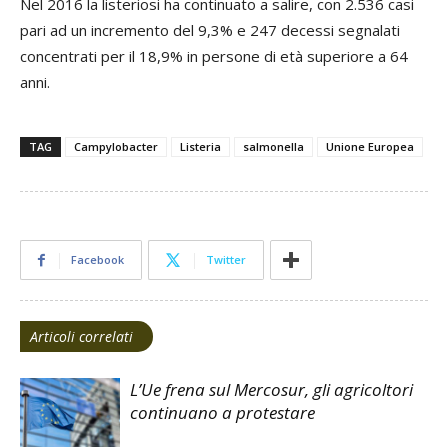
Nel 2016 la listeriosi ha continuato a salire, con 2.536 casi
pari ad un incremento del 9,3% e 247 decessi segnalati
concentrati per il 18,9% in persone di età superiore a 64
anni.
TAG
Campylobacter
Listeria
salmonella
Unione Europea
Facebook
Twitter
Articoli correlati
L’Ue frena sul Mercosur, gli agricoltori
continuano a protestare