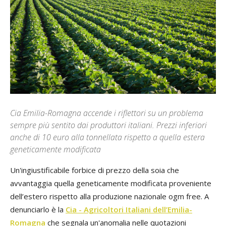
Cia Emilia-Romagna accende i riflettori su un problema
sempre più sentito dai produttori italiani. Prezzi inferiori
anche di 10 euro alla tonnellata rispetto a quella estera
geneticamente modificata
Un'ingiustificabile forbice di prezzo della soia che
avvantaggia quella geneticamente modificata proveniente
dell’estero rispetto alla produzione nazionale ogm free. A
denunciarlo è la
Cia - Agricoltori Italiani dell’Emilia-
Romagna
che segnala un'anomalia nelle quotazioni