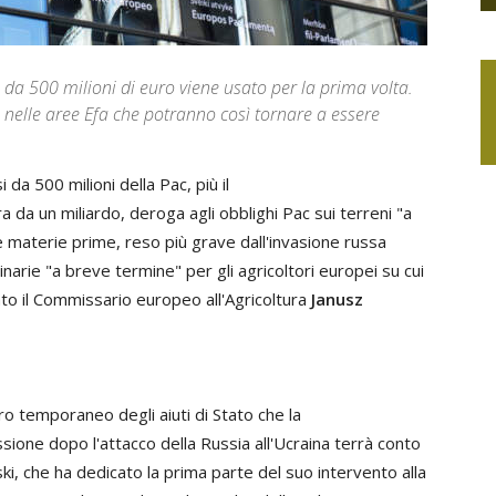
o da 500 milioni di euro viene usato per la prima volta.
ci nelle aree Efa che potranno così tornare a essere
 da 500 milioni della Pac, più il
da un miliardo, deroga agli obblighi Pac sui terreni "a
e materie prime, reso più grave dall'invasione russa
inarie "a breve termine" per gli agricoltori europei su cui
to il Commissario europeo all'Agricoltura
Janusz
ro temporaneo degli aiuti di Stato che la
ione dopo l'attacco della Russia all'Ucraina terrà conto
ski, che ha dedicato la prima parte del suo intervento alla