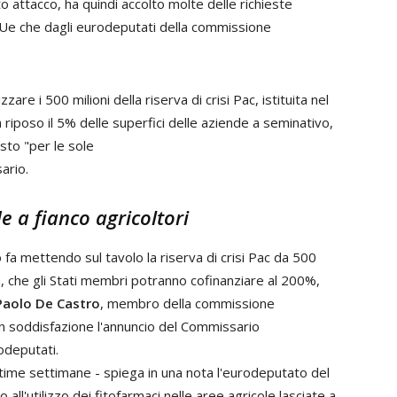
tto attacco, ha quindi accolto molte delle richieste
i Ue che dagli eurodeputati della commissione
zzare i 500 milioni della riserva di crisi Pac, istituita nel
riposo il 5% delle superfici delle aziende a seminativo,
sto "per le sole
ario.
 a fianco agricoltori
lo fa mettendo sul tavolo la riserva di crisi Pac da 500
talia, che gli Stati membri potranno cofinanziare al 200%,
Paolo De Castro
, membro della commissione
 soddisfazione l'annuncio del Commissario
rodeputati.
time settimane - spiega in una nota l'eurodeputato del
all'utilizzo dei fitofarmaci nelle aree agricole lasciate a