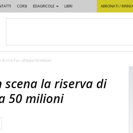
TATTI
CORSI
EDAGRICOLE
LIBRI
ABBONATI / RINN
di crisi Pac: all’Italia 50 milioni
 scena la riserva di
lia 50 milioni