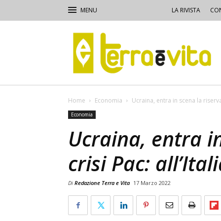
LA RIVISTA
CON
Terra
e
Vita
Home
Economia
Ucraina, entra in scena la riserva 
Economia
Ucraina, entra in
crisi Pac: all’Ita
Di
Redazione Terra e Vita
17 Marzo 2022