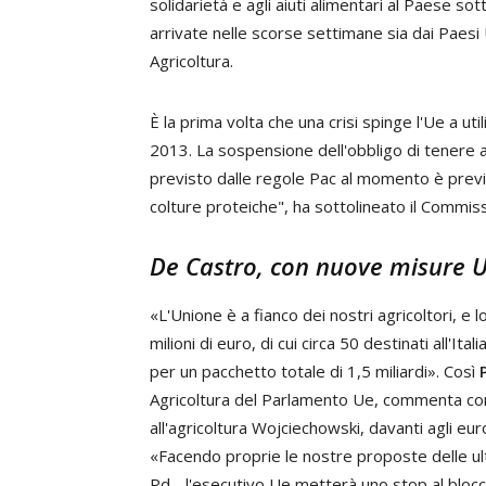
solidarietà e agli aiuti alimentari al Paese so
arrivate nelle scorse settimane sia dai Paes
Agricoltura.
È la prima volta che una crisi spinge l'Ue a utili
2013. La sospensione dell'obbligo di tenere a 
previsto dalle regole Pac al momento è previ
colture proteiche", ha sottolineato il Commiss
De Castro, con nuove misure Ue
«L'Unione è a fianco dei nostri agricoltori, e 
milioni di euro, di cui circa 50 destinati all'I
per un pacchetto totale di 1,5 miliardi». Così
Agricoltura del Parlamento Ue, commenta con
all'agricoltura Wojciechowski, davanti agli eu
«Facendo proprie le nostre proposte delle ul
Pd - l'esecutivo Ue metterà uno stop al blocco 