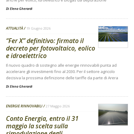
anche per eolico, idroelettrico e biogas da depurazione
Di
Elena Gherardi
ATTUALITÀ
19 Giugno 2026
“Fer X” definitivo: firmato il
decreto per fotovoltaico, eolico
e idroelettrico
Il nuovo quadro di sostegno alle energie rinnovabili punta ad
accelerare gli investimenti fino al 2030. Per il settore agricolo
decisiva la prossima definizione delle tariffe da parte di Arera
Di
Elena Gherardi
ENERGIE RINNOVABILI
27 Maggio 2026
Conto Energia, entro il 31
maggio la scelta sulla
rimodulazione degli...