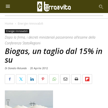
Home
Energie rinnovabili
Energie rinnovabili
Dopo la firma, i decreti ministeriali passeranno all’esame della
Conferenza StatoRegioni
Biogas, un taglio dal 15% in
su
Di Donato Rotundo
-
20 Aprile 2012