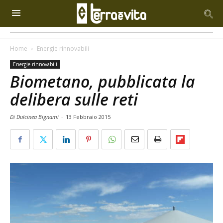
Home
Energie rinnovabili
Energie rinnovabili
Biometano, pubblicata la
delibera sulle reti
Di Dulcinea Bignami
-
13 Febbraio 2015