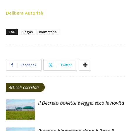
Delibera Autorità
TAG
Biogas
biometano
Facebook
Twitter
Articoli correlati
Il Decreto bollette è legge: ecco le novità
Biogas e biometano dopo il Pnrr: il