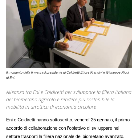
Il momento della firma tra il presidente di Coldiretti Ettore Prandini e Giuseppe Ricci
di Eni.
Alleanza tra Eni e Coldiretti per sviluppare la filiera italiana
del biometano agricolo e rendere più sostenibile la
mobilità in un’ottica di economia circolare
Eni e Coldiretti hanno sottoscritto
, venerdì 25 gennaio,
il primo
accordo di collaborazione con l’obiettivo di sviluppare nel
settore trasporti la filiera nazionale del biometano avanzato,