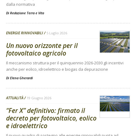
dalla normativa
Di
Redazione Terra e Vita
ENERGIE RINNOVABILI
5 Luglio 2026
Un nuovo orizzonte per il
fotovoltaico agricolo
Il meccanismo struttura per il quinquennio 2026-2030 gli incentivi
anche per eolico, idroelettrico e biogas da depurazione
Di
Elena Gherardi
ATTUALITÀ
19 Giugno 2026
“Fer X” definitivo: firmato il
decreto per fotovoltaico, eolico
e idroelettrico
Il nuovo quadro di sostegno alle energie rinnovabili punta ad