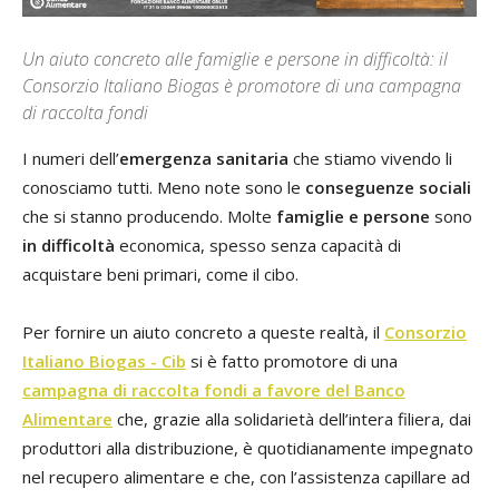
Un aiuto concreto alle famiglie e persone in difficoltà: il
Consorzio Italiano Biogas è promotore di una campagna
di raccolta fondi
I numeri dell’
emergenza sanitaria
che stiamo vivendo li
conosciamo tutti. Meno note sono le
conseguenze sociali
che si stanno producendo. Molte
famiglie e persone
sono
in difficoltà
economica, spesso senza capacità di
acquistare beni primari, come il cibo.
Per fornire un aiuto concreto a queste realtà, il
Consorzio
Italiano Biogas - Cib
si è fatto promotore di una
campagna di raccolta fondi a favore del Banco
Alimentare
che, grazie alla solidarietà dell’intera filiera, dai
produttori alla distribuzione, è quotidianamente impegnato
nel recupero alimentare e che, con l’assistenza capillare ad