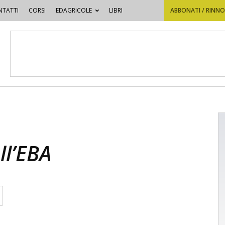
TATTI
CORSI
EDAGRICOLE
LIBRI
ABBONATI / RINN
l’EBA