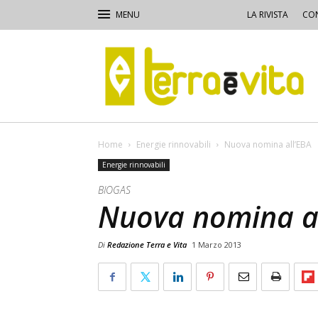
LA RIVISTA
CON
Terra
e
Vita
Home
Energie rinnovabili
Nuova nomina all’EBA
Energie rinnovabili
BIOGAS
Nuova nomina al
Di
Redazione Terra e Vita
1 Marzo 2013