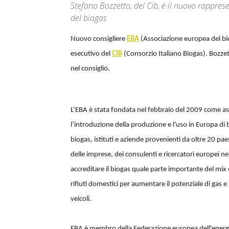
Stefano Bozzetto, del Cib, è il nuovo rappres
del biogas
Nuovo consigliere
EBA
(Associazione europea del b
esecutivo del
CIB
(Consorzio Italiano Biogas). Bozzet
nel consiglio.
L’EBA è stata fondata nel febbraio del 2009 come as
l’introduzione della produzione e l'uso in Europa di 
biogas, istituti e aziende provenienti da oltre 20 pa
delle imprese, dei consulenti e ricercatori europei nel
accreditare il biogas quale parte importante del mix
rifiuti domestici per aumentare il potenziale di gas
veicoli.
EBA è membro della Federazione europea dell'energi