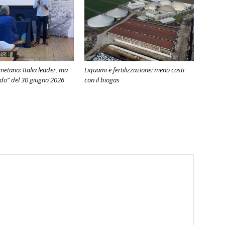
metano: Italia leader, ma
Liquami e fertilizzazione: meno costi
odo” del 30 giugno 2026
con il biogas