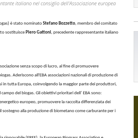
entante italiano nel consiglio dell'Associazione europea
iogas) è stato nominato
Stefano Bozzetto
, membro del comitato
to sostituisce
Piero Gattoni
, precedente rappresentante italiano
sociazione senza scopo di lucro, al fine di promuovere
biogas. Aderiscono all'EBA associazioni nazionali di produzione di
esi in tutta Europa, coinvolgendo la maggior parte dei produttori,
 campo del biogas. Gli obiettivi prioritari dell’ EBA sono:
 energetico europeo, promuovere la raccolta differenziata dei
 e il sostegno alla produzione di biometano come carburante per i
a rinnovabile (EREF), la European Biomass Association e