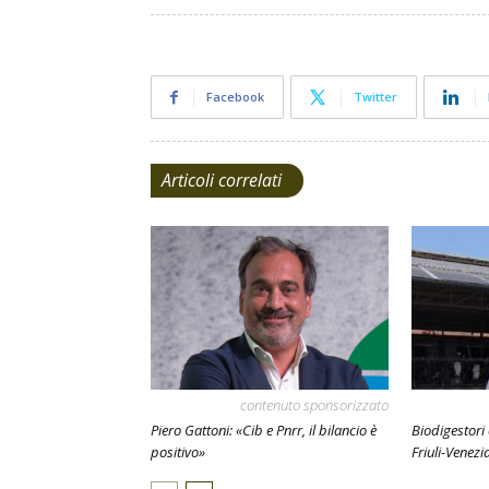
Facebook
Twitter
Articoli correlati
contenuto sponsorizzato
Piero Gattoni: «Cib e Pnrr, il bilancio è
Biodigestori
positivo»
Friuli-Venezi