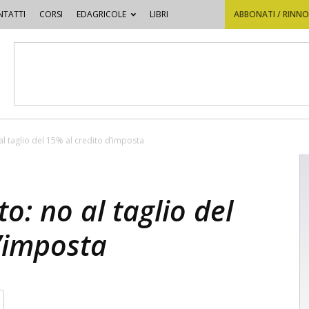
TATTI
CORSI
EDAGRICOLE
LIBRI
ABBONATI / RINN
l taglio del 15% al credito d’imposta
o: no al taglio del
’imposta