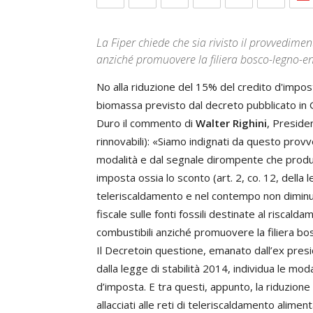
La Fiper chiede che sia rivisto il provvedimen
anziché promuovere la filiera bosco-legno-en
No alla riduzione del 15% del credito d'imposta 
biomassa previsto dal decreto pubblicato in
Duro il commento di
Walter Righini
, Preside
rinnovabili): «Siamo indignati da questo pro
modalità e dal segnale dirompente che produce
imposta ossia lo sconto (art. 2, co. 12, della le
teleriscaldamento e nel contempo non dimi
fiscale sulle fonti fossili destinate al riscalda
combustibili anziché promuovere la filiera bo
Il Decretoin questione, emanato dall’ex presid
dalla legge di stabilità 2014, individua le mod
d’imposta. E tra questi, appunto, la riduzione
allacciati alle reti di teleriscaldamento alime