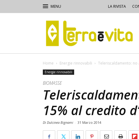
LA RIVISTA
CON
Terra
e
Vita
Home
Energie rinnovabili
Teleriscaldamento: no a
Energie rinnovabili
BIOMASSE
Teleriscaldament
15% al credito d
Di Dulcinea Bignami
-
31 Marzo 2014