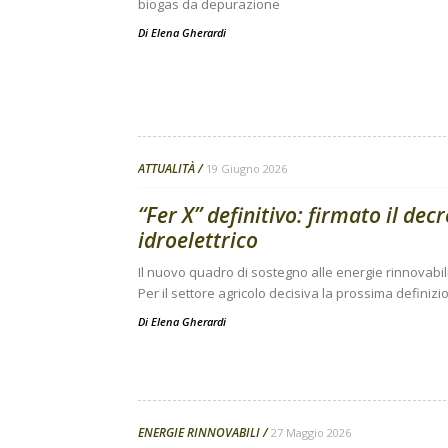
biogas da depurazione
Di
Elena Gherardi
ATTUALITÀ
19 Giugno 2026
“Fer X” definitivo: firmato il dec
idroelettrico
Il nuovo quadro di sostegno alle energie rinnovabili
Per il settore agricolo decisiva la prossima definizi
Di
Elena Gherardi
ENERGIE RINNOVABILI
27 Maggio 2026