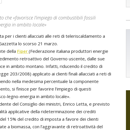
to che «favorisce l’impiego di combustibili fossili
ergia in ambito locale»
per i clienti allacciati alle reti di teleriscaldamento a
 Gazzetta lo scorso 21 marzo.
nte della
Fiper
(Federazione italiana produttori energie
vvedimento retroattivo del Governo uscente, dalle sue
 in ambito montano. Infatti, riducendo il credito di
gge 203/2008) applicato ai clienti finali allacciati a reti di
nuendo nella medesima percentuale la componente
mento, si finisce per favorire l’impiego di questi
sco-legno-energia in ambito locale».
ente del Consiglio dei ministri, Enrico Letta, e previsto
alità applicative della rideterminazione dei crediti
 del 15% del credito di imposta a favore dei clienti
ntate a biomassa, con l’aggravante di retroattività del