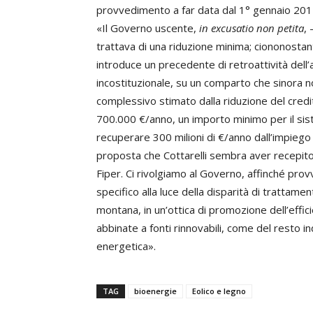
provvedimento a far data dal 1° gennaio 201
«Il Governo uscente,
in excusatio non petita
,
trattava di una riduzione minima; ciononostan
introduce un precedente di retroattività dell’
incostituzionale, su un comparto che sinora non 
complessivo stimato dalla riduzione del credit
700.000 €/anno, un importo minimo per il sist
recuperare 300 milioni di €/anno dall’impiego 
proposta che Cottarelli sembra aver recepito
Fiper. Ci rivolgiamo al Governo, affinché pro
specifico alla luce della disparità di trattamen
montana, in un’ottica di promozione dell’effic
abbinate a fonti rinnovabili, come del resto in
energetica».
TAG
bioenergie
Eolico e legno