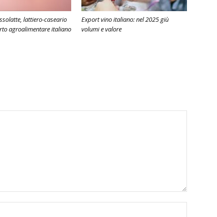
solatte, lattiero-caseario
Export vino italiano: nel 2025 giù
to agroalimentare italiano
volumi e valore