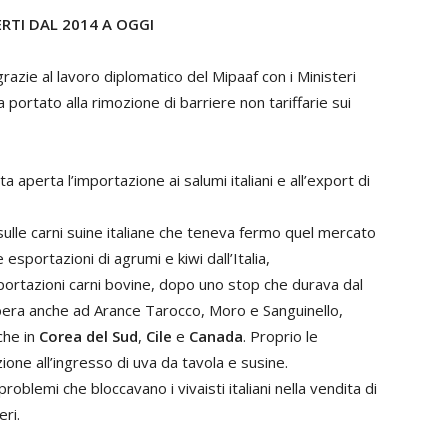
RTI DAL 2014 A OGGI
razie al lavoro diplomatico del Mipaaf con i Ministeri
 portato alla rimozione di barriere non tariffarie sui
a aperta l’importazione ai salumi italiani e all’export di
ulle carni suine italiane che teneva fermo quel mercato
 esportazioni di agrumi e kiwi dall’Italia,
importazioni carni bovine, dopo uno stop che durava dal
ibera anche ad Arance Tarocco, Moro e Sanguinello,
che in
Corea del Sud
,
Cile
e
Canada
. Proprio le
ione all’ingresso di uva da tavola e susine.
 problemi che bloccavano i vivaisti italiani nella vendita di
eri.