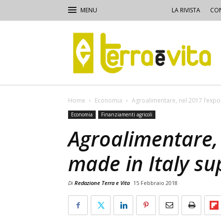
LA RIVISTA
CON
Terra
e
Vita
Home
Economia
Agroalimentare, nel 2017 l’expor
Economia
Finanziamenti agricoli
Agroalimentare, 
made in Italy su
Di
Redazione Terra e Vita
15 Febbraio 2018