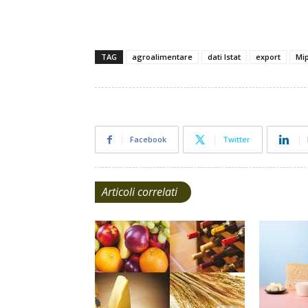
TAG
agroalimentare
dati Istat
export
Mip
Facebook
Twitter
Articoli correlati