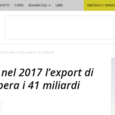
TATTI
CORSI
EDAGRICOLE
LIBRI
ABBONATI / RINN
t di made in Italy supera i 41 miliardi
nel 2017 l’export di
pera i 41 miliardi