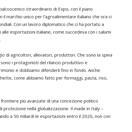
l palcoscenico straordinario di Expo, con il piano
 il marchio unico per l’agroalimentare italiano che ora ci
ondiali. Con un lavoro diplomatico che ci ha portato a
i alle esportazioni italiane, come succedeva con i salumi
.
di agricoltori, allevatori, produttori. Che sono la spina
 sono i protagonisti del rilancio produttivo e
rimonio e dobbiamo difenderli fino in fondo. Anche
tichette, come abbiamo fatto per formaggi, pasta, riso,
 frontiere più avanzate di una concezione politico
i protezione nella globalizzazione. Il made in Italy –
do a 50 miliardi le esportazioni entro il 2020, non con