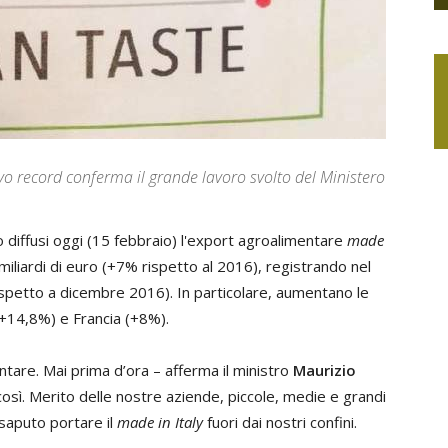
vo record conferma il grande lavoro svolto del Ministero
o diffusi oggi (15 febbraio) l'export agroalimentare
made
miliardi di euro (+7% rispetto al 2016), registrando nel
ispetto a dicembre 2016). In particolare, aumentano le
(+14,8%) e Francia (+8%).
ntare. Mai prima d’ora – afferma il ministro
Maurizio
 così. Merito delle nostre aziende, piccole, medie e grandi
saputo portare il
made in Italy
fuori dai nostri confini.