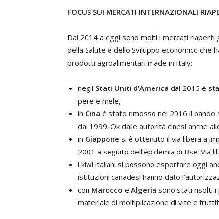
FOCUS SUI MERCATI INTERNAZIONALI RIAPE
Dal 2014 a oggi sono molti i mercati riaperti g
della Salute e dello Sviluppo economico che ha
prodotti agroalimentari made in Italy:
negli
Stati Uniti d’America
dal 2015 è stat
pere e mele,
in
Cina
è stato rimosso nel 2016 il bando s
dal 1999. Ok dalle autorità cinesi anche alle
in
Giappone
si è ottenuto il via libera a 
2001 a seguito dell’epidemia di Bse. Via l
i kiwi italiani si possono esportare oggi an
istituzioni canadesi hanno dato l’autorizzaz
con
Marocco
e
Algeria
sono stati risolti i
materiale di moltiplicazione di vite e fruttif