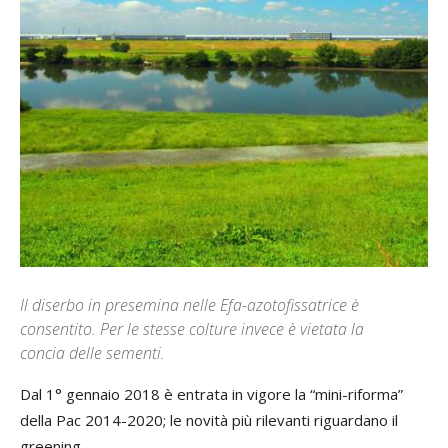
Il diserbo in presemina nelle Efa-azotofissatrice è
consentito. Per le stesse colture invece è vietata la
concia delle sementi.
Dal 1° gennaio 2018 è entrata in vigore la “mini-riforma”
della Pac 2014-2020; le novità più rilevanti riguardano il
greening.