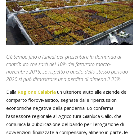
C'è tempo fino a lunedì per presentare la domanda di
contributo che sarà del 10% del fatturato marzo-
novembre 2019, se rispetto a quello dello stesso periodo
2020 si può dimostrare una perdita di almeno il 33%
Dalla
Regione Calabria
un ulteriore aiuto alle aziende del
comparto florovivaistico, segnate dalle ripercussioni
economiche negative della pandemia. Lo conferma
l'assessore regionale all'Agricoltura Gianluca Gallo, che
comunica la pubblicazione del bando per l'erogazione di
sovvenzioni finalizzate a compensare, almeno in parte, le