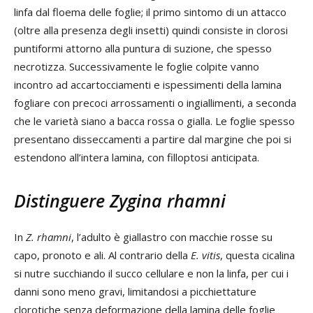
linfa dal floema delle foglie; il primo sintomo di un attacco
(oltre alla presenza degli insetti) quindi consiste in clorosi
puntiformi attorno alla puntura di suzione, che spesso
necrotizza. Successivamente le foglie colpite vanno
incontro ad accartocciamenti e ispessimenti della lamina
fogliare con precoci arrossamenti o ingiallimenti, a seconda
che le varietà siano a bacca rossa o gialla. Le foglie spesso
presentano disseccamenti a partire dal margine che poi si
estendono all’intera lamina, con filloptosi anticipata.
Distinguere
Zygina rhamni
In
Z. rhamni
, l’adulto è giallastro con macchie rosse su
capo, pronoto e ali. Al contrario della
E. vitis
, questa cicalina
si nutre succhiando il succo cellulare e non la linfa, per cui i
danni sono meno gravi, limitandosi a picchiettature
clorotiche senza deformazione della lamina delle foglie