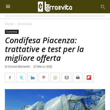
Home
Economia
Economia
Condifesa Piacenza:
trattative e test per la
migliore offerta
Di Simone Martarello
-
23 Marzo 2020