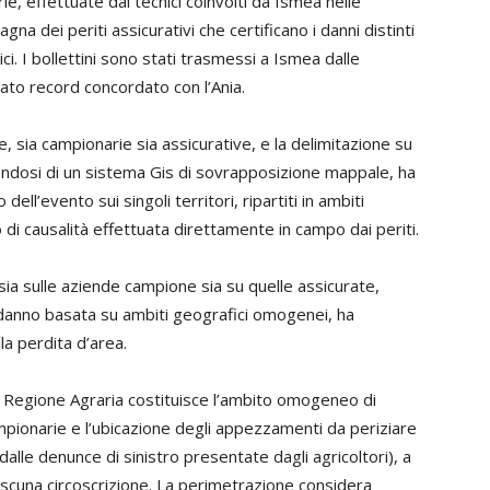
ie, effettuate dai tecnici coinvolti da Ismea nelle
gna dei periti assicurativi che certificano i danni distinti
 I bollettini sono stati trasmessi a Ismea dalle
iato record concordato con l’Ania.
, sia campionarie sia assicurative, e la delimitazione su
endosi di un sistema Gis di sovrapposizione mappale, ha
l’evento sui singoli territori, ripartiti in ambiti
di causalità effettuata direttamente in campo dai periti.
 sia sulle aziende campione sia su quelle assicurate,
danno basata su ambiti geografici omogenei, ha
la perdita d’area.
 la Regione Agraria costituisce l’ambito omogeneo di
mpionarie e l’ubicazione degli appezzamenti da periziare
dalle denunce di sinistro presentate dagli agricoltori), a
ciascuna circoscrizione. La perimetrazione considera