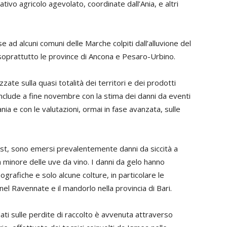
ivo agricolo agevolato, coordinate dall’Ania, e altri
 ad alcuni comuni delle Marche colpiti dall’alluvione del
soprattutto le province di Ancona e Pesaro-Urbino.
zate sulla quasi totalità dei territori e dei prodotti
onclude a fine novembre con la stima dei danni da eventi
ania e con le valutazioni, ormai in fase avanzata, sulle
est, sono emersi prevalentemente danni da siccità a
a minore delle uve da vino. I danni da gelo hanno
grafiche e solo alcune colture, in particolare le
 nel Ravennate e il mandorlo nella provincia di Bari.
ati sulle perdite di raccolto è avvenuta attraverso