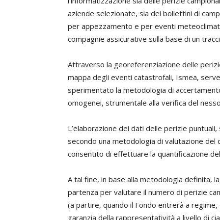
l’informatizzazione sia delle perizie campionar
aziende selezionate, sia dei bollettini di campa
per appezzamento e per eventi meteoclimatici.
compagnie assicurative sulla base di un tracc
Attraverso la georeferenziazione delle perizie
mappa degli eventi catastrofali, Ismea, serv
sperimentato la metodologia di accertamento del
omogenei, strumentale alla verifica del nesso 
L’elaborazione dei dati delle perizie puntuali,
secondo una metodologia di valutazione del 
consentito di effettuare la quantificazione del
A tal fine, in base alla metodologia definita,
partenza per valutare il numero di perizie ca
(a partire, quando il Fondo entrerà a regime, 
garanzia della rappresentatività a livello di 