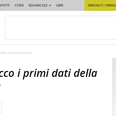
TATTI
CORSI
EDAGRICOLE
LIBRI
ABBONATI / RINN
i della sperimentazione
co i primi dati della
e