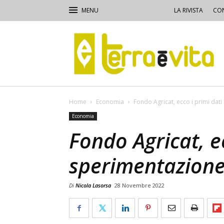
LA RIVISTA
CON
Terra
e
Vita
Home
Economia
Fondo Agricat, ecco i primi dat
Economia
Fondo Agricat, ec
sperimentazion
Di
Nicola Lasorsa
28 Novembre 2022