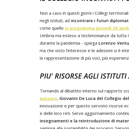
Non a caso in questi giorni i Collegi territor
negli istituti, ad
incontrare i futuri diplomat
come quello
in programma giovedì 28 april
Umbria ma esteso a testimonianze da tutta Ital
durante la pandemia - spiega
Lorenzo Venturi
ma che visto l'interesse e le adesioni si è in
la rappresentazione di più voci, più esperienze
PIU' RISORSE AGLI ISTITUTI
Tornando al dibattito interno sul rapporto s
passato
,
Giovanni De Luca del Collegio de
innovazione e per questo servono risorse ec
e delle loro reti. Serve aggiornamento conti
insegnamenti e la reintroduzione di materi
sempre alla sostenibilità dei processi. Servono