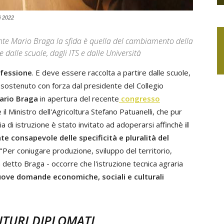
i 2022
ente Mario Braga la sfida è quella del cambiamento della
 dalle scuole, dagli ITS e dalle Università
fessione
. E deve essere raccolta a partire dalle scuole,
o sostenuto con forza dal presidente del Collegio
ario Braga
in apertura del recente
congresso
 il Ministro dell'Agricoltura Stefano Patuanelli, che pur
 di istruzione è stato invitato ad adoperarsi affinchè
il
 consapevole delle specificità e pluralità del
Per coniugare produzione, sviluppo del territorio,
 detto Braga - occorre che l'istruzione tecnica agraria
uove domande economiche, sociali e culturali
UTURI DIPLOMATI