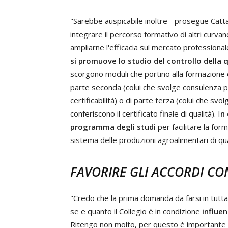
"Sarebbe auspicabile inoltre - prosegue Catt
integrare il percorso formativo di altri curv
ampliarne l'efficacia sul mercato professiona
si promuove lo studio del controllo della q
scorgono moduli che portino alla formazione di 
parte seconda (colui che svolge consulenza pe
certificabilità) o di parte terza (colui che svo
conferiscono il certificato finale di qualità). I
n 
programma degli studi
per facilitare la for
sistema delle produzioni agroalimentari di qual
FAVORIRE GLI ACCORDI CON
"Credo che la prima domanda da farsi in tutta
se e quanto il Collegio è in condizione
influen
Ritengo non molto, per questo è importante e