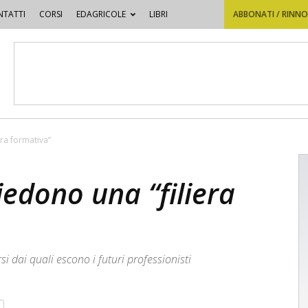
TATTI
CORSI
EDAGRICOLE
LIBRI
ABBONATI / RINN
era formativa”
hiedono una “filiera
si dai quali escono i futuri professionisti