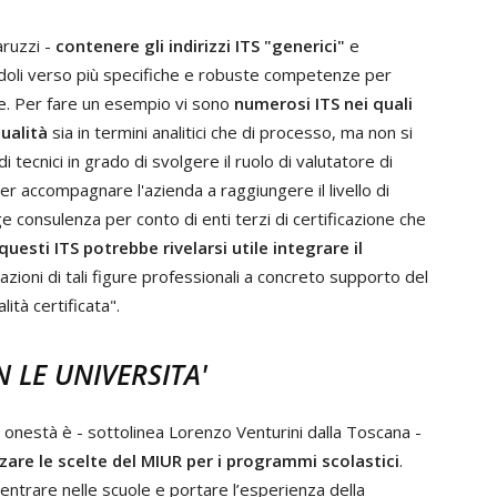
aruzzi -
contenere gli indirizzi ITS "generici"
e
andoli verso più specifiche e robuste competenze per
le. Per fare un esempio vi sono
numerosi ITS nei quali
ualità
sia in termini analitici che di processo, ma non si
tecnici in grado di svolgere il ruolo di valutatore di
r accompagnare l'azienda a raggiungere il livello di
lge consulenza per conto di enti terzi di certificazione che
questi ITS potrebbe rivelarsi utile integrare il
mazioni di tali figure professionali a concreto supporto del
ità certificata".
 LE UNIVERSITA'
 onestà è - sottolinea Lorenzo Venturini dalla Toscana -
zare le scelte del MIUR per i programmi scolastici
.
ntrare nelle scuole e portare l’esperienza della