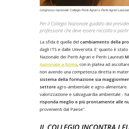
congresso nazionale Collegio Periti Agrari e Periti Agrari Laureat
Per il Collegio Nazionale guidato dal presid
professione che deve essere raccolta a partire
La sfida è quella del
cambiamento della pro
dagli ITS e dalle Università. E' quanto è stat
Nazionale dei Periti Agrari e Periti Laureati
M
nazionale a Roma
, con in platea ad ascoltare
non avendo una competenza diretta in materia
sistema della formazione sia maggiormente
settore
agro-ambientale e agro-alimentare. "
valorizzazione e salvaguardia ambientale - ha
risponda meglio e più prontamente alle n
provenienti dal Paese".
IL COLLEGIO INCONTRA I F