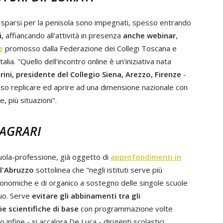
iali sparsi per la penisola sono impegnati, spesso entrando
i,
affiancando all'attività in presenza
anche webinar
,
e
promosso dalla Federazione dei Collegi Toscana e
ia. "Quello dell'incontro online è un'iniziativa nata
ni, presidente del Collegio Siena, Arezzo, Firenze
-
teso replicare ed aprire ad una dimensione nazionale con
, più situazioni".
 AGRARI
cuola-professione, già oggetto di
approfondimenti in
ll'Abruzzo
sottolinea che "negli istituti serve più
onomiche e di organico a sostegno delle singole scuole
nuo. Serve
evitare gli abbinamenti tra gli
e scientifiche di base
con programmazione volte
 infine - si accalora De Luca - dirigenti scolastici