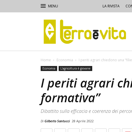
LA RIVISTA
CON
Terra
e
Vita
Home
Economia
I periti agrari chiedono una “fili
Economia
L'agricoltura è giovane
I periti agrari c
formativa”
Dibattito sulla efficacia e coerenza dei percor
Di
Gilberto Santucci
28 Aprile 2022