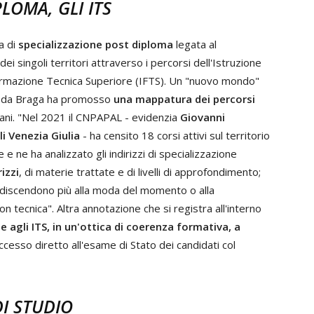
LOMA, GLI ITS
a di
specializzazione post diploma
legata al
i singoli territori attraverso i percorsi dell'Istruzione
Formazione Tecnica Superiore (IFTS). Un "nuovo mondo"
ato da Braga ha promosso
una mappatura dei percorsi
liani. "Nel 2021 il CNPAPAL - evidenzia
Giovanni
li Venezia Giulia
- ha censito 18 corsi attivi sul territorio
e ne ha analizzato gli indirizzi di specializzazione
izzi
, di materie trattate e di livelli di approfondimento;
discendono più alla moda del momento o alla
n tecnica". Altra annotazione che si registra all'interno
 agli ITS, in un'ottica di coerenza formativa, a
ccesso diretto all'esame di Stato dei candidati col
I STUDIO